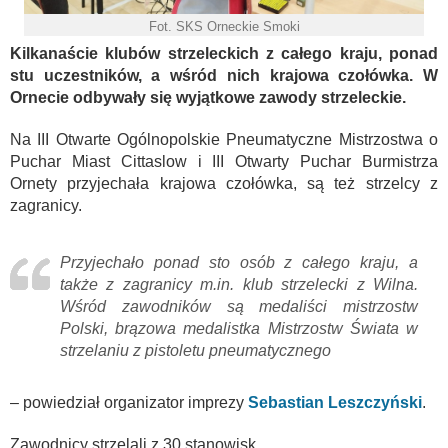
Fot. SKS Orneckie Smoki
Kilkanaście klubów strzeleckich z całego kraju, ponad
stu uczestników, a wśród nich krajowa czołówka. W
Ornecie odbywały się wyjątkowe zawody strzeleckie.
Na III Otwarte Ogólnopolskie Pneumatyczne Mistrzostwa o
Puchar Miast Cittaslow i III Otwarty Puchar Burmistrza
Ornety przyjechała krajowa czołówka, są też strzelcy z
zagranicy.
Przyjechało ponad sto osób z całego kraju, a
także z zagranicy m.in. klub strzelecki z Wilna.
Wśród zawodników są medaliści mistrzostw
Polski, brązowa medalistka Mistrzostw Świata w
strzelaniu z pistoletu pneumatycznego
– powiedział organizator imprezy
Sebastian Leszczyński
.
Zawodnicy strzelali z 30 stanowisk.