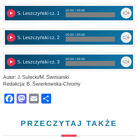
00:00 / 00:00
S. Leszczyński cz. 1
00:00 / 00:00
S. Leszczyński cz. 2
00:00 / 00:00
S. Leszczyński cz. 3
Autor: J. Sulecki/M. Świniarski
Redakcja: B. Świerkowska-Chromy
Facebook
Mastodon
Email
Share
PRZECZYTAJ TAKŻE