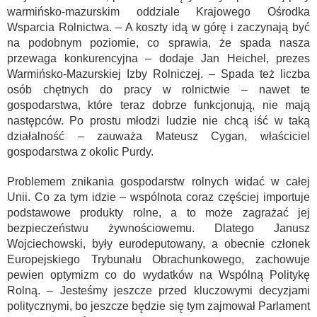
warmińsko-mazurskim oddziale Krajowego Ośrodka
Wsparcia Rolnictwa. – A koszty idą w górę i zaczynają być
na podobnym poziomie, co sprawia, że spada nasza
przewaga konkurencyjna – dodaje Jan Heichel, prezes
Warmińsko-Mazurskiej Izby Rolniczej. – Spada też liczba
osób chętnych do pracy w rolnictwie – nawet te
gospodarstwa, które teraz dobrze funkcjonują, nie mają
następców. Po prostu młodzi ludzie nie chcą iść w taką
działalność – zauważa Mateusz Cygan, właściciel
gospodarstwa z okolic Purdy.
Problemem znikania gospodarstw rolnych widać w całej
Unii. Co za tym idzie – wspólnota coraz częściej importuje
podstawowe produkty rolne, a to może zagrażać jej
bezpieczeństwu żywnościowemu. Dlatego Janusz
Wojciechowski, były eurodeputowany, a obecnie członek
Europejskiego Trybunału Obrachunkowego, zachowuje
pewien optymizm co do wydatków na Wspólną Politykę
Rolną. – Jesteśmy jeszcze przed kluczowymi decyzjami
politycznymi, bo jeszcze będzie się tym zajmował Parlament