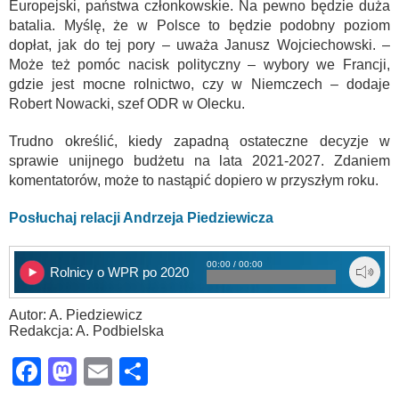
Europejski, państwa członkowskie. Na pewno będzie duża
batalia. Myślę, że w Polsce to będzie podobny poziom
dopłat, jak do tej pory – uważa Janusz Wojciechowski. –
Może też pomóc nacisk polityczny – wybory we Francji,
gdzie jest mocne rolnictwo, czy w Niemczech – dodaje
Robert Nowacki, szef ODR w Olecku.
Trudno określić, kiedy zapadną ostateczne decyzje w
sprawie unijnego budżetu na lata 2021-2027. Zdaniem
komentatorów, może to nastąpić dopiero w przyszłym roku.
Posłuchaj relacji Andrzeja Piedziewicza
00:00 / 00:00
Rolnicy o WPR po 2020
Autor: A. Piedziewicz
Redakcja: A. Podbielska
Facebook
Mastodon
Email
Share