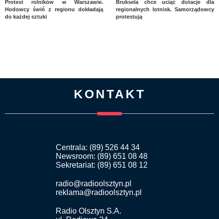
Protest rolników w Warszawie.
Bruksela chce uciąć dotacje dla
Hodowcy świń z regionu dokładają
regionalnych lotnisk. Samorządowcy
do każdej sztuki
protestują
KONTAKT
Centrala: (89) 526 44 34
Newsroom: (89) 651 08 48
Sekretariat: (89) 651 08 12
radio@radioolsztyn.pl
reklama@radioolsztyn.pl
Radio Olsztyn S.A.