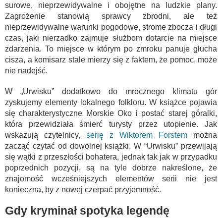
surowe, nieprzewidywalne i obojętne na ludzkie plany.
Zagrożenie stanowią sprawcy zbrodni, ale też
nieprzewidywalne warunki pogodowe, strome zbocza i długi
czas, jaki nierzadko zajmuje służbom dotarcie na miejsce
zdarzenia. To miejsce w którym po zmroku panuje głucha
cisza, a komisarz stale mierzy się z faktem, że pomoc, może
nie nadejść.
W „Urwisku” dodatkowo do mrocznego klimatu gór
zyskujemy elementy lokalnego folkloru. W książce pojawia
się charakterystyczne Morskie Oko i postać starej góralki,
która przewidziała śmierć turysty przez utopienie. Jak
wskazują czytelnicy,
serię z Wiktorem Forstem
można
zacząć czytać od dowolnej książki. W “Urwisku” przewijają
się wątki z przeszłości bohatera, jednak tak jak w przypadku
poprzednich pozycji, są na tyle dobrze nakreślone, że
znajomość wcześniejszych elementów serii nie jest
konieczna, by z nowej czerpać przyjemność.
Gdy kryminał spotyka legendę