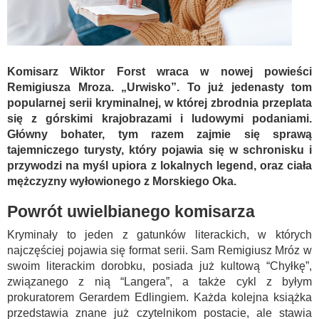
Komisarz Wiktor Forst wraca w nowej powieści
Remigiusza Mroza. „Urwisko”. To już jedenasty tom
popularnej serii kryminalnej, w której zbrodnia przeplata
się z górskimi krajobrazami i ludowymi podaniami.
Główny bohater, tym razem zajmie się sprawą
tajemniczego turysty, który pojawia się w schronisku i
przywodzi na myśl upiora z lokalnych legend, oraz ciała
mężczyzny wyłowionego z Morskiego Oka.
Powrót uwielbianego komisarza
Kryminały to jeden z gatunków literackich, w których
najczęściej pojawia się format serii. Sam Remigiusz Mróz w
swoim literackim dorobku, posiada już kultową “Chyłkę”,
związanego z nią “Langera”, a także cykl z byłym
prokuratorem Gerardem Edlingiem. Każda kolejna książka
przedstawia znane już czytelnikom postacie, ale stawia