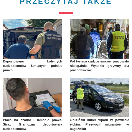
PRZECZYTAJ TAKŻE
Deportowano kolejnych
Pół tysiąca cudzoziemców pracowało
cudzoziemców łamiących polskie
nielegalnie. Wysokie grzywny dla
prawo
pracodawców
Praca na czarno i łamanie prawa.
Gruziński kurier wpadł w powiecie
Straż Graniczna deportowała
ełckim. Przewoził migrantów w
cudzoziemców
bagażniku