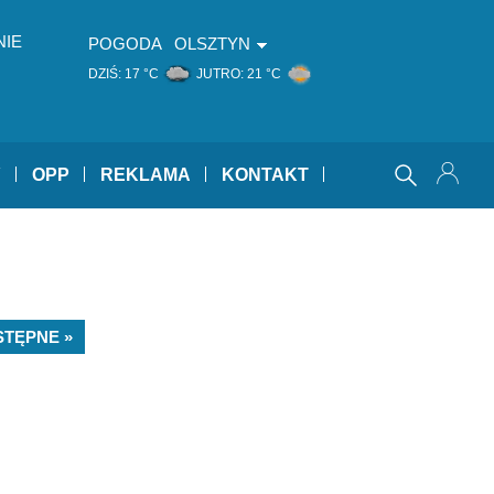
NIE
POGODA
OLSZTYN
DZIŚ:
17 °C
JUTRO:
21 °C
Y
OPP
REKLAMA
KONTAKT
STĘPNE »