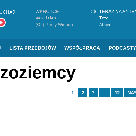
WKRÓTCE
TERAZ NA ANTE
UCHAJ
Van Halen
Toto
(Oh) Pretty Woman
Africa
U
LISTA PRZEBOJÓW
WSPÓŁPRACA
PODCAST
dzoziemcy
1
2
3
…
12
NA