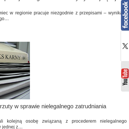
miec w regionie pracuje niezgodnie z przepisami – wynika z
ego…
rzuty w sprawie nielegalnego zatrudniania
mali kolejną osobę związaną z procederem nielegalnego
w jednej z…