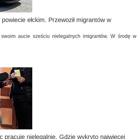
w powiecie ełckim. Przewoził migrantów w
w swoim aucie sześciu nielegalnych imigrantów. W środę w
 pracuje nielegalnie. Gdzie wykryto najwięcej