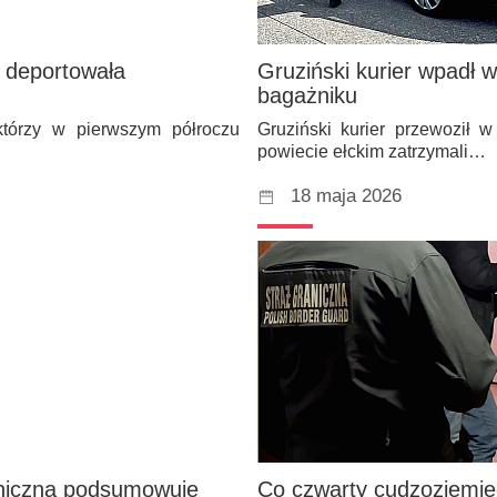
a deportowała
Gruziński kurier wpadł 
bagażniku
którzy w pierwszym półroczu
Gruziński kurier przewoził 
powiecie ełckim zatrzymali…
18 maja 2026
niczna podsumowuje
Co czwarty cudzoziemiec