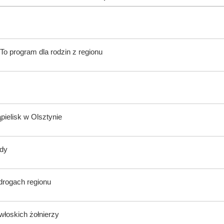
To program dla rodzin z regionu
ąpielisk w Olsztynie
ody
 drogach regionu
włoskich żołnierzy