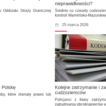
nieprawidłowości?
o Oddziału Straży Granicznej
Średnio co czwarty cudzozie
kontroli Warmińsko-Mazurski
25 marca 2026
i Polskę
Kolejne zatrzymanie i za
cudzoziemców
oby, które złamały prawo lub
Policjanci z Iławy zatrzy
zatrudniania obcokrajowców 