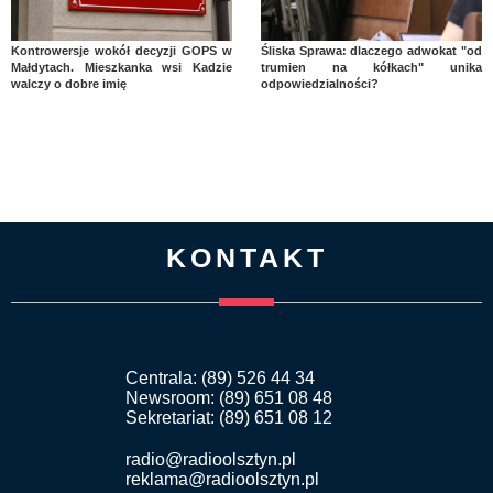
Kontrowersje wokół decyzji GOPS w
Śliska Sprawa: dlaczego adwokat "od
Małdytach. Mieszkanka wsi Kadzie
trumien na kółkach" unika
walczy o dobre imię
odpowiedzialności?
KONTAKT
Centrala: (89) 526 44 34
Newsroom: (89) 651 08 48
Sekretariat: (89) 651 08 12
radio@radioolsztyn.pl
reklama@radioolsztyn.pl