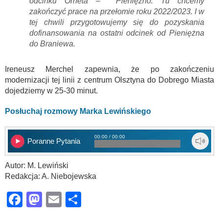
odcinku Orneta – Pieniężno. Tu chcemy
zakończyć prace na przełomie roku 2022/2023. I w
tej chwili przygotowujemy się do pozyskania
dofinansowania na ostatni odcinek od Pieniężna
do Braniewa.
Ireneusz Merchel zapewnia, że po zakończeniu
modernizacji tej linii z centrum Olsztyna do Dobrego Miasta
dojedziemy w 25-30 minut.
Posłuchaj rozmowy Marka Lewińskiego
00:00 / 00:00
Poranne Pytania
Autor: M. Lewiński
Redakcja: A. Niebojewska
Facebook
Mastodon
Email
Share