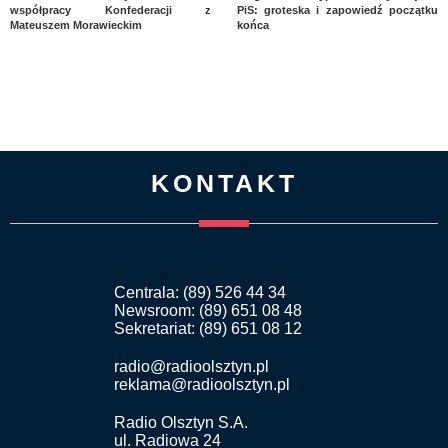
współpracy Konfederacji z
PiS: groteska i zapowiedź początku
Mateuszem Morawieckim
końca
KONTAKT
Centrala: (89) 526 44 34
Newsroom: (89) 651 08 48
Sekretariat: (89) 651 08 12
radio@radioolsztyn.pl
reklama@radioolsztyn.pl
Radio Olsztyn S.A.
ul. Radiowa 24