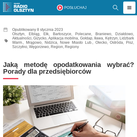
POSŁUCHAJ
Opublikowany 8 stycznia 2023
Olsztyn
,
Elbląg
,
Ełk
,
Bartoszyce
,
Polecane
,
Braniewo
,
Działdowo
,
Aktualności
,
Giżycko
,
Aplikacja mobilna
,
Gołdap
,
Iława
,
Kętrzyn
,
Lidzbark
Warm.
,
Mrągowo
,
Nidzica
,
Nowe Miasto Lub.
,
Olecko
,
Ostróda
,
Pisz
,
Szczytno
,
Węgorzewo
,
Region
,
Regiony
Jaką metodę opodatkowania wybrać?
Porady dla przedsiębiorców