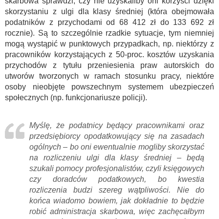
skarbowa sprawdzi, czy nie uzyskaliby oni korzyści dzięki
skorzystaniu z ulgi dla klasy średniej (która obejmowała
podatników z przychodami od 68 412 zł do 133 692 zł
rocznie). Są to szczególnie rzadkie sytuacje, tym niemniej
mogą wystąpić w punktowych przypadkach, np. niektórzy z
pracowników korzystających z 50-proc. kosztów uzyskania
przychodów z tytułu przeniesienia praw autorskich do
utworów tworzonych w ramach stosunku pracy, niektóre
osoby nieobjęte powszechnym systemem ubezpieczeń
społecznych (np. funkcjonariusze policji).
Myślę, że podatnicy będący pracownikami oraz
przedsiębiorcy opodatkowujący się na zasadach
ogólnych – bo oni ewentualnie mogliby skorzystać
na rozliczeniu ulgi dla klasy średniej – będą
szukali pomocy profesjonalistów, czyli księgowych
czy doradców podatkowych, bo kwestia
rozliczenia budzi szereg wątpliwości. Nie do
końca wiadomo bowiem, jak dokładnie to będzie
robić administracja skarbowa, więc zachęcałbym