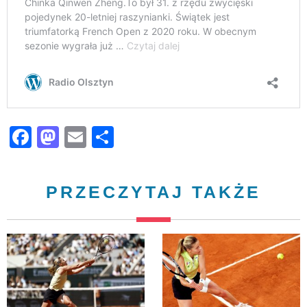
Facebook
Mastodon
Email
Share
PRZECZYTAJ TAKŻE