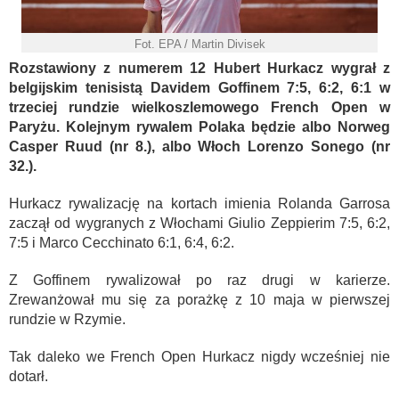
Fot. EPA / Martin Divisek
Rozstawiony z numerem 12 Hubert Hurkacz wygrał z
belgijskim tenisistą Davidem Goffinem 7:5, 6:2, 6:1 w
trzeciej rundzie wielkoszlemowego French Open w
Paryżu. Kolejnym rywalem Polaka będzie albo Norweg
Casper Ruud (nr 8.), albo Włoch Lorenzo Sonego (nr
32.).
Hurkacz rywalizację na kortach imienia Rolanda Garrosa
zaczął od wygranych z Włochami Giulio Zeppierim 7:5, 6:2,
7:5 i Marco Cecchinato 6:1, 6:4, 6:2.
Z Goffinem rywalizował po raz drugi w karierze.
Zrewanżował mu się za porażkę z 10 maja w pierwszej
rundzie w Rzymie.
Tak daleko we French Open Hurkacz nigdy wcześniej nie
dotarł.