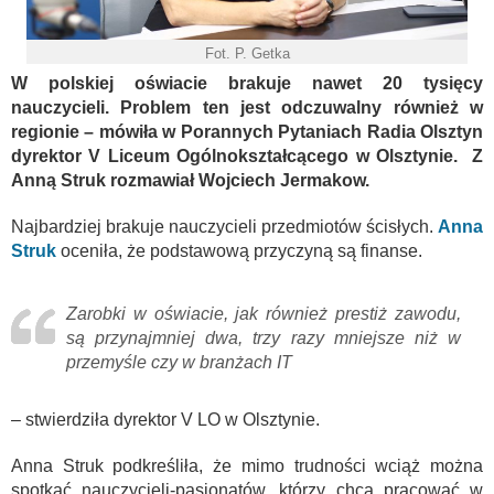
Fot. P. Getka
W polskiej oświacie brakuje nawet 20 tysięcy
nauczycieli. Problem ten jest odczuwalny również w
regionie – mówiła w Porannych Pytaniach Radia Olsztyn
dyrektor V Liceum Ogólnokształcącego w Olsztynie. Z
Anną Struk rozmawiał Wojciech Jermakow.
Najbardziej brakuje nauczycieli przedmiotów ścisłych.
Anna
Struk
oceniła, że podstawową przyczyną są finanse.
Zarobki w oświacie, jak również prestiż zawodu,
są przynajmniej dwa, trzy razy mniejsze niż w
przemyśle czy w branżach IT
– stwierdziła dyrektor V LO w Olsztynie.
Anna Struk podkreśliła, że mimo trudności wciąż można
spotkać nauczycieli-pasjonatów, którzy chcą pracować w