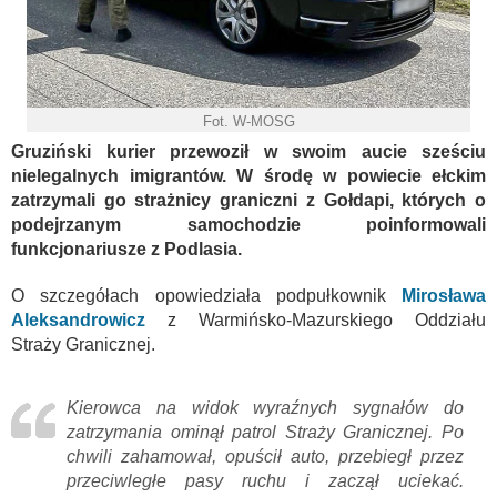
Fot. W-MOSG
Gruziński kurier przewoził w swoim aucie sześciu
nielegalnych imigrantów. W środę w powiecie ełckim
zatrzymali go strażnicy graniczni z Gołdapi, których o
podejrzanym samochodzie poinformowali
funkcjonariusze z Podlasia.
O szczegółach opowiedziała podpułkownik
Mirosława
Aleksandrowicz
z Warmińsko-Mazurskiego Oddziału
Straży Granicznej.
Kierowca na widok wyraźnych sygnałów do
zatrzymania ominął patrol Straży Granicznej. Po
chwili zahamował, opuścił auto, przebiegł przez
przeciwległe pasy ruchu i zaczął uciekać.