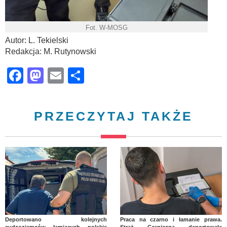
Fot. W-MOSG
Autor: L. Tekielski
Redakcja: M. Rutynowski
Facebook
Mastodon
Email
Share
PRZECZYTAJ TAKŻE
Deportowano kolejnych
Praca na czarno i łamanie prawa.