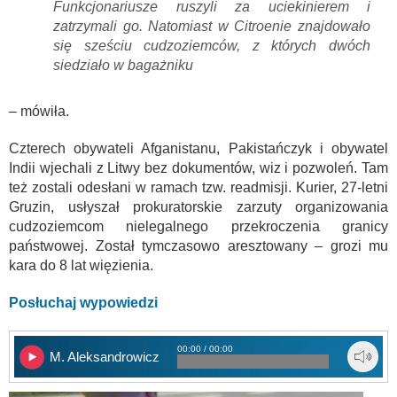
Funkcjonariusze ruszyli za uciekinierem i
zatrzymali go. Natomiast w Citroenie znajdowało
się sześciu cudzoziemców, z których dwóch
siedziało w bagażniku
– mówiła.
Czterech obywateli Afganistanu, Pakistańczyk i obywatel
Indii wjechali z Litwy bez dokumentów, wiz i pozwoleń. Tam
też zostali odesłani w ramach tzw. readmisji. Kurier, 27-letni
Gruzin, usłyszał prokuratorskie zarzuty organizowania
cudzoziemcom nielegalnego przekroczenia granicy
państwowej. Został tymczasowo aresztowany – grozi mu
kara do 8 lat więzienia.
Posłuchaj wypowiedzi
00:00 / 00:00
M. Aleksandrowicz