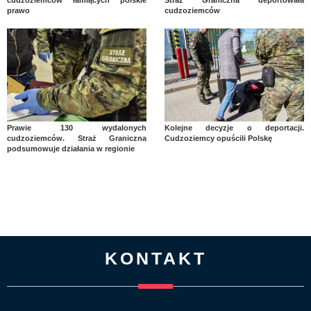
cudzoziemców łamiących polskie
Straż Graniczna deportowała
prawo
cudzoziemców
Prawie 130 wydalonych
Kolejne decyzje o deportacji.
cudzoziemców. Straż Graniczna
Cudzoziemcy opuścili Polskę
podsumowuje działania w regionie
KONTAKT