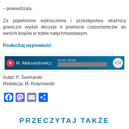
– powiedziała.
Za popełnione wykroczenia i przestępstwa strażnicy
graniczni wydali decyzje o powrocie cudzoziemców do
swoich krajów w trybie natychmiastowym.
Posłuchaj wypowiedzi
00:00 / 00:00
M. Aleksandrowicz
Autor: P. Świniarski
Redakcja: M. Rutynowski
Facebook
Mastodon
Email
Share
PRZECZYTAJ TAKŻE