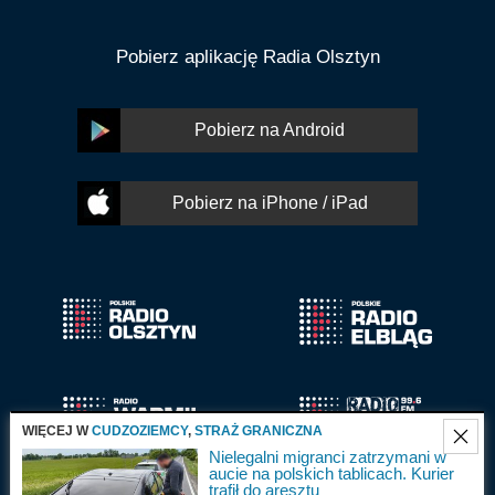
Pobierz aplikację Radia Olsztyn
Pobierz na Android
Pobierz na iPhone / iPad
WIĘCEJ W
CUDZOZIEMCY
,
STRAŻ GRANICZNA
Nielegalni migranci zatrzymani w
aucie na polskich tablicach. Kurier
trafił do aresztu