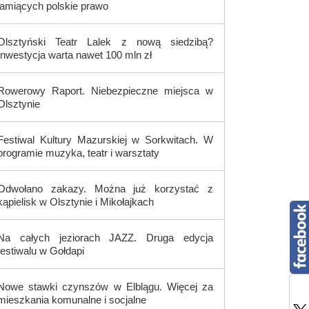
łamiących polskie prawo
Olsztyński Teatr Lalek z nową siedzibą?
Inwestycja warta nawet 100 mln zł
Rowerowy Raport. Niebezpieczne miejsca w
Olsztynie
Festiwal Kultury Mazurskiej w Sorkwitach. W
programie muzyka, teatr i warsztaty
Odwołano zakazy. Można już korzystać z
kąpielisk w Olsztynie i Mikołajkach
Na całych jeziorach JAZZ. Druga edycja
festiwalu w Gołdapi
Nowe stawki czynszów w Elblągu. Więcej za
mieszkania komunalne i socjalne