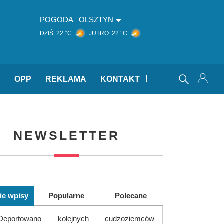
POGODA
OLSZTYN
i
DZIŚ:
22 °C
JUTRO:
22 °C
Y
OPP
REKLAMA
KONTAKT
NEWSLETTER
ie wpisy
Popularne
Polecane
Deportowano kolejnych cudzoziemców