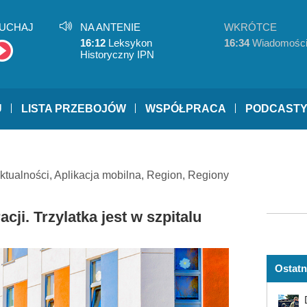
UCHAJ
NA ANTENIE
WKRÓTCE
16:12
Leksykon
16:34
Wiadomośc
Historyczny IPN
U
LISTA PRZEBOJÓW
WSPÓŁPRACA
PODCAST
ktualności
,
Aplikacja mobilna
,
Region
,
Regiony
ji. Trzylatka jest w szpitalu
Ostatn