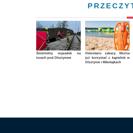
PRZECZY
Śmiertelny wypadek na
Odwołano zakazy. Można
torach pod Olsztynem
już korzystać z kąpielisk w
Olsztynie i Mikołajkach