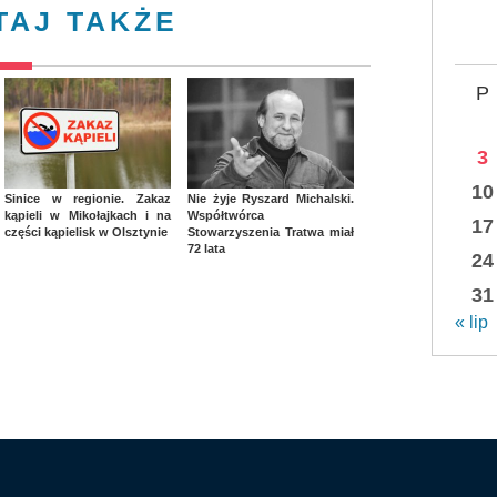
TAJ TAKŻE
P
3
10
Sinice w regionie. Zakaz
Nie żyje Ryszard Michalski.
kąpieli w Mikołajkach i na
Współtwórca
17
części kąpielisk w Olsztynie
Stowarzyszenia Tratwa miał
72 lata
24
31
« lip