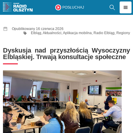
POSŁUCHAJ
Opublikowany 16 czerwca 2026
Elbląg
,
Aktualności
,
Aplikacja mobilna
,
Radio Elbląg
,
Regiony
Dyskusja nad przyszłością Wysoczyzny
Elbląskiej. Trwają konsultacje społeczne