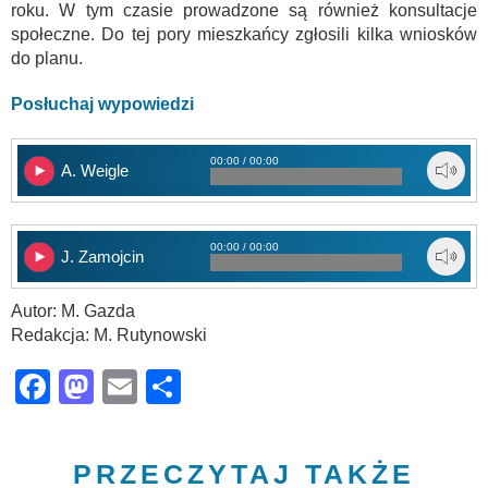
roku. W tym czasie prowadzone są również konsultacje
społeczne. Do tej pory mieszkańcy zgłosili kilka wniosków
do planu.
Posłuchaj wypowiedzi
00:00 / 00:00
A. Weigle
00:00 / 00:00
J. Zamojcin
Autor: M. Gazda
Redakcja: M. Rutynowski
Facebook
Mastodon
Email
Share
PRZECZYTAJ TAKŻE