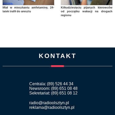
Miał w mieszkaniu amfetaminę. 24-
Kilkudziesięciu pijanych kierowców
latek trafił do aresztu
od początku wakacji na drogach
regionu
KONTAKT
Centrala: (89) 526 44 34
Newsroom: (89) 651 08 48
Sekretariat: (89) 651 08 12
radio@radioolsztyn.pl
reklama@radioolsztyn.pl