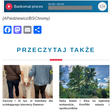
00:00 / 00:00
Bankomat proces
(APiedziewicz/BSChromy)
Facebook
Mastodon
Email
Share
PRZECZYTAJ TAKŻE
Zarzuty i 11 tys. zł mandatu dla
Dęby Adam i Ewa na sądowej
uciekającego kierowcy Daewoo
wokandzie. Konflikt miasta i
społeczników