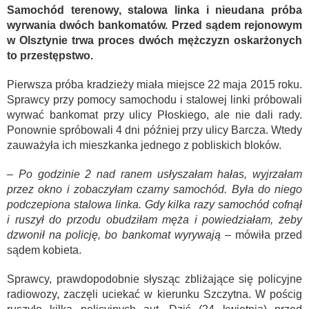
Samochód terenowy, stalowa linka i nieudana próba
wyrwania dwóch bankomatów. Przed sądem rejonowym
w Olsztynie trwa proces dwóch mężczyzn oskarżonych
to przestępstwo.
Pierwsza próba kradzieży miała miejsce 22 maja 2015 roku.
Sprawcy przy pomocy samochodu i stalowej linki próbowali
wyrwać bankomat przy ulicy Płoskiego, ale nie dali rady.
Ponownie spróbowali 4 dni później przy ulicy Barcza. Wtedy
zauważyła ich mieszkanka jednego z pobliskich bloków.
– Po godzinie 2 nad ranem usłyszałam hałas, wyjrzałam
przez okno i zobaczyłam czarny samochód. Była do niego
podczepiona stalowa linka. Gdy kilka razy samochód cofnął
i ruszył do przodu obudziłam męża i powiedziałam, żeby
dzwonił na policję, bo bankomat wyrywają –
mówiła przed
sądem kobieta.
Sprawcy, prawdopodobnie słysząc zbliżające się policyjne
radiowozy, zaczęli uciekać w kierunku Szczytna. W pościg