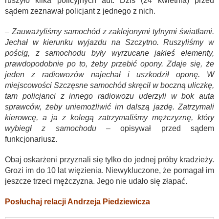
ruszyło kilka policyjnych aut. Dziś (24 kwietnia) przed
sądem zeznawał policjant z jednego z nich.
– Zauważyliśmy samochód z zaklejonymi tylnymi światłami.
Jechał w kierunku wyjazdu na Szczytno. Ruszyliśmy w
pościg, z samochodu były wyrzucane jakieś elementy,
prawdopodobnie po to, żeby przebić opony. Zdaje się, że
jeden z radiowozów najechał i uszkodził oponę. W
miejscowości Szczęsne samochód skręcił w boczną uliczkę,
tam policjanci z innego radiowozu uderzyli w bok auta
sprawców, żeby uniemożliwić im dalszą jazdę. Zatrzymali
kierowcę, a ja z kolegą zatrzymaliśmy mężczyznę, który
wybiegł z samochodu –
opisywał przed sądem
funkcjonariusz.
Obaj oskarżeni przyznali się tylko do jednej próby kradzieży.
Grozi im do 10 lat więzienia. Niewykluczone, że pomagał im
jeszcze trzeci mężczyzna. Jego nie udało się złapać.
Posłuchaj relacji Andrzeja Piedziewicza