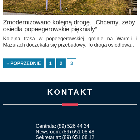
Zmodernizowano kolejną drogę. „Chcemy, żeby
osiedla popeegerowskie piękniały”
Kolejna trasa w popeegerowskiej gminie na Warmii i
Mazurach doczekała się przebudowy. To droga osiedlowa…
« POPRZEDNIE
1
2
3
KONTAKT
Centrala: (89) 526 44 34
Newsroom: (89) 651 08 48
Sekretariat: (89) 651 08 12