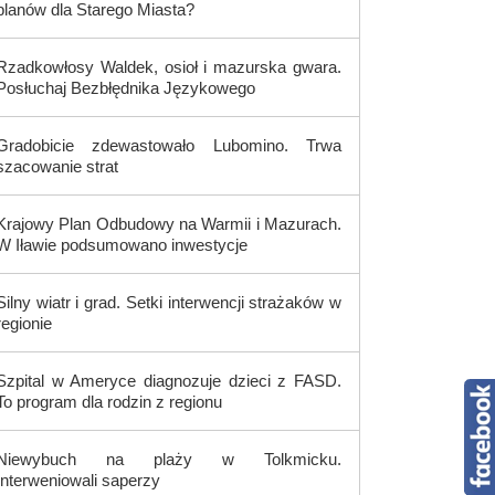
planów dla Starego Miasta?
Rzadkowłosy Waldek, osioł i mazurska gwara.
Posłuchaj Bezbłędnika Językowego
Gradobicie zdewastowało Lubomino. Trwa
szacowanie strat
Krajowy Plan Odbudowy na Warmii i Mazurach.
W Iławie podsumowano inwestycje
Silny wiatr i grad. Setki interwencji strażaków w
regionie
Szpital w Ameryce diagnozuje dzieci z FASD.
To program dla rodzin z regionu
Niewybuch na plaży w Tolkmicku.
Interweniowali saperzy