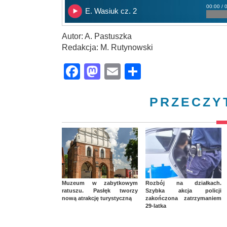
00:00 / 
E. Wasiuk cz. 2
Autor: A. Pastuszka
Redakcja: M. Rutynowski
Facebook
Mastodon
Email
Share
PRZECZY
Muzeum w zabytkowym
Rozbój na działkach.
ratuszu. Pasłęk tworzy
Szybka akcja policji
nową atrakcję turystyczną
zakończona zatrzymaniem
29-latka