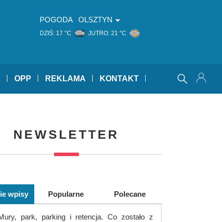
POGODA
OLSZTYN
DZIŚ:
17 °C
JUTRO:
21 °C
Y
OPP
REKLAMA
KONTAKT
NEWSLETTER
ie wpisy
Popularne
Polecane
Mury, park, parking i retencja. Co zostało z