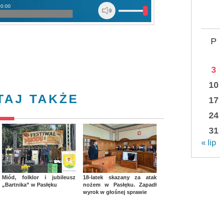
00:00
P
3
10
TAJ TAKŻE
17
24
31
« lip
Miód, folklor i jubileusz
18-latek skazany za atak
„Bartnika” w Pasłęku
nożem w Pasłęku. Zapadł
wyrok w głośnej sprawie