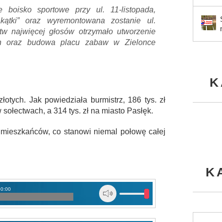
 boisko sportowe przy ul. 11-listopada,
kątki” oraz wyremontowana zostanie ul.
tw najwięcej głosów otrzymało utworzenie
ach oraz budowa placu zabaw w Zielonce
K
łotych. Jak powiedziała burmistrz, 186 tys. zł
 sołectwach, a 314 tys. zł na miasto Pasłęk.
 mieszkańców, co stanowi niemal połowę całej
K
00:00