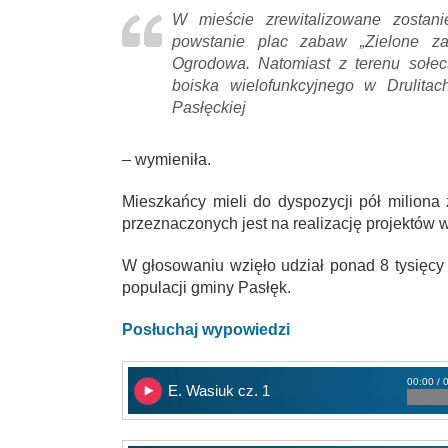
W mieście zrewitalizowane zostanie
powstanie plac zabaw „Zielone za
Ogrodowa. Natomiast z terenu sołec
boiska wielofunkcyjnego w Drulit
Pasłęckiej
– wymieniła.
Mieszkańcy mieli do dyspozycji pół miliona z
przeznaczonych jest na realizację projektów w
W głosowaniu wzięło udział ponad 8 tysięcy
populacji gminy Pasłęk.
Posłuchaj wypowiedzi
00:00 / 
E. Wasiuk cz. 1