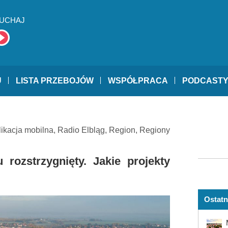
UCHAJ
U
LISTA PRZEBOJÓW
WSPÓŁPRACA
PODCAST
likacja mobilna
,
Radio Elbląg
,
Region
,
Regiony
rozstrzygnięty. Jakie projekty
Ostatn