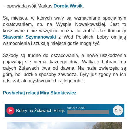
– opowiada wójt Markus
Dorota Wasik
.
Są miejsca, w których wały są wzmacniane specjalnym
okratowaniem, np. na Wyspie Nowakowskiej. Jest to
kosztowne i nie wszędzie można to zrobić. Jak tłumaczy
Sławomir Szymanowski
z Wód Polskich, bobry omijają
wzmocnienia i szukają miejsca gdzie mogą żyć.
Szkody są trudne do oszacowania, a nowe uszkodzenia
pojawiają się niemal każdego dnia. Walka z bobrami na
całych Żuławach trwa od dawna. Na razie zwierzęta są
górą, bo ludzkie sposoby zawodzą. Były już zgody na ich
odstrzał, ale myśliwi nie chcą tego robić.
Posłuchaj relacji Miry Stankiewicz
00:00 / 00:00
Bobry na Żuławach Elbląskich