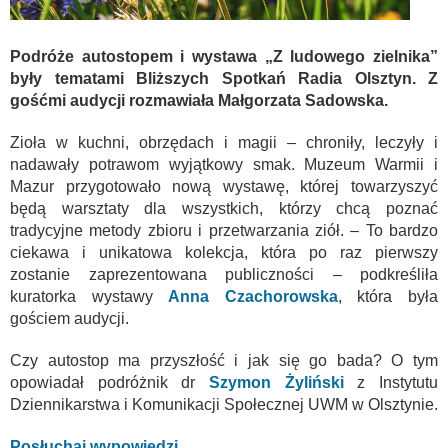
Podróże autostopem i wystawa „Z ludowego zielnika”
były tematami Bliższych Spotkań Radia Olsztyn. Z
gośćmi audycji rozmawiała Małgorzata Sadowska.
Zioła w kuchni, obrzędach i magii – chroniły, leczyły i
nadawały potrawom wyjątkowy smak. Muzeum Warmii i
Mazur przygotowało nową wystawę, której towarzyszyć
będą warsztaty dla wszystkich, którzy chcą poznać
tradycyjne metody zbioru i przetwarzania ziół. – To bardzo
ciekawa i unikatowa kolekcja, która po raz pierwszy
zostanie zaprezentowana publiczności – podkreśliła
kuratorka wystawy
Anna Czachorowska
, która była
gościem audycji.
Czy autostop ma przyszłość i jak się go bada? O tym
opowiadał podróżnik dr
Szymon Żyliński
z Instytutu
Dziennikarstwa i Komunikacji Społecznej UWM w Olsztynie.
Posłuchaj wypowiedzi