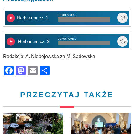
00:00 / 00:00
Herbarium cz. 1
00:00 / 00:00
Herbarium cz. 2
Redakcja: A. Niebojewska za M. Sadowska
Facebook
Mastodon
Email
Share
PRZECZYTAJ TAKŻE