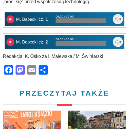
„broni się” przed współczesną technologią.
00:00 / 00:00
M. Babecki cz. 1
00:00 / 00:00
M. Babecki cz. 2
Redakcja: K. Ośko za I. Malewska / M. Świniarski
Facebook
Mastodon
Email
Share
PRZECZYTAJ TAKŻE