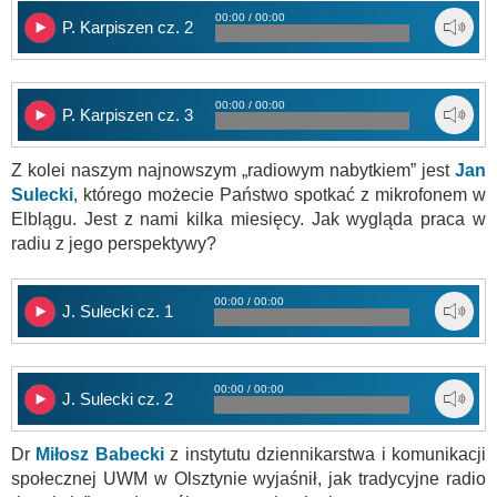
00:00 / 00:00
P. Karpiszen cz. 2
00:00 / 00:00
P. Karpiszen cz. 3
Z kolei naszym najnowszym „radiowym nabytkiem” jest
Jan
Sulecki
, którego możecie Państwo spotkać z mikrofonem w
Elblągu. Jest z nami kilka miesięcy. Jak wygląda praca w
radiu z jego perspektywy?
00:00 / 00:00
J. Sulecki cz. 1
00:00 / 00:00
J. Sulecki cz. 2
Dr
Miłosz Babecki
z instytutu dziennikarstwa i komunikacji
społecznej UWM w Olsztynie wyjaśnił, jak tradycyjne radio