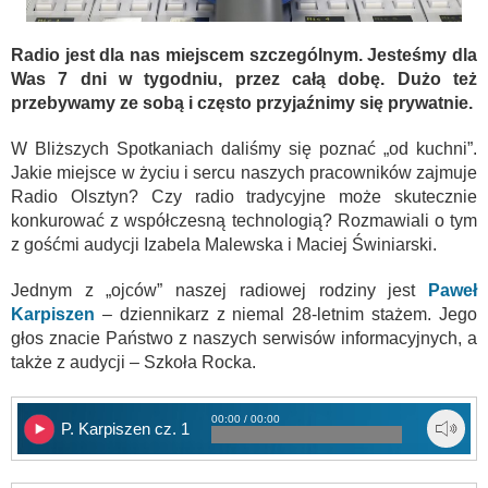
Radio jest dla nas miejscem szczególnym. Jesteśmy dla
Was 7 dni w tygodniu, przez całą dobę. Dużo też
przebywamy ze sobą i często przyjaźnimy się prywatnie.
W Bliższych Spotkaniach daliśmy się poznać „od kuchni”.
Jakie miejsce w życiu i sercu naszych pracowników zajmuje
Radio Olsztyn? Czy radio tradycyjne może skutecznie
konkurować z współczesną technologią? Rozmawiali o tym
z gośćmi audycji Izabela Malewska i Maciej Świniarski.
Jednym z „ojców” naszej radiowej rodziny jest
Paweł
Karpiszen
– dziennikarz z niemal 28-letnim stażem. Jego
głos znacie Państwo z naszych serwisów informacyjnych, a
także z audycji – Szkoła Rocka.
00:00 / 00:00
P. Karpiszen cz. 1