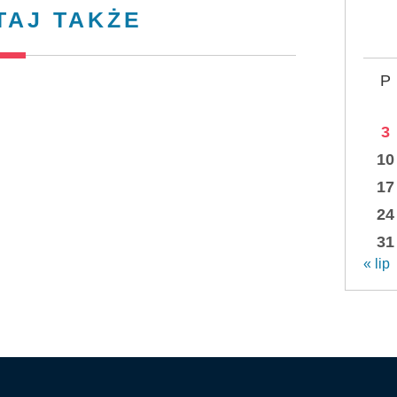
TAJ TAKŻE
P
3
10
17
24
31
« lip