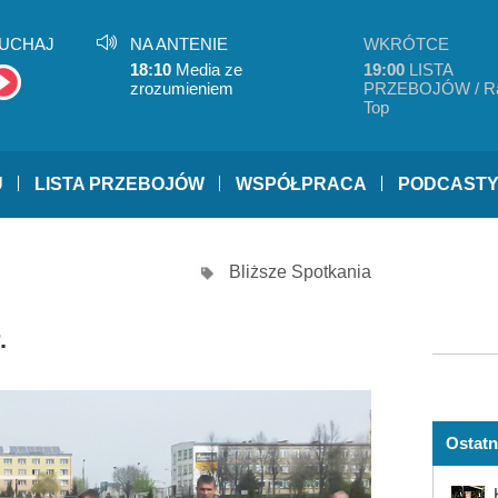
UCHAJ
NA ANTENIE
WKRÓTCE
18:10
Media ze
19:00
LISTA
zrozumieniem
PRZEBOJÓW / R
Top
U
LISTA PRZEBOJÓW
WSPÓŁPRACA
PODCAST
Bliższe Spotkania
.
Ostatn