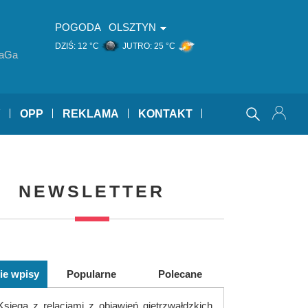
POGODA
OLSZTYN
DZIŚ:
12 °C
JUTRO:
25 °C
aGa
Y
OPP
REKLAMA
KONTAKT
NEWSLETTER
ie wpisy
Popularne
Polecane
Księga z relacjami z objawień gietrzwałdzkich