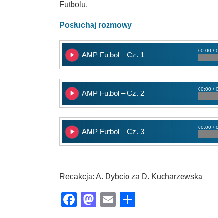
Futbolu.
Posłuchaj rozmowy
00:00 / 
AMP Futbol – Cz. 1
00:00 / 
AMP Futbol – Cz. 2
00:00 / 
AMP Futbol – Cz. 3
Redakcja: A. Dybcio za D. Kucharzewska
Facebook
Mastodon
Email
Share