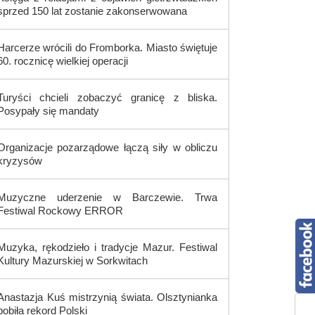
sprzed 150 lat zostanie zakonserwowana
Harcerze wrócili do Fromborka. Miasto świętuje
60. rocznicę wielkiej operacji
Turyści chcieli zobaczyć granicę z bliska.
Posypały się mandaty
Organizacje pozarządowe łączą siły w obliczu
kryzysów
Muzyczne uderzenie w Barczewie. Trwa
Festiwal Rockowy ERROR
Muzyka, rękodzieło i tradycje Mazur. Festiwal
Kultury Mazurskiej w Sorkwitach
Anastazja Kuś mistrzynią świata. Olsztynianka
pobiła rekord Polski