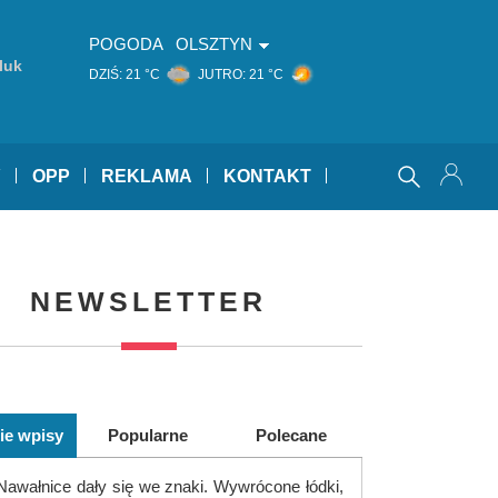
POGODA
OLSZTYN
luk
DZIŚ:
21 °C
JUTRO:
21 °C
Y
OPP
REKLAMA
KONTAKT
NEWSLETTER
ie wpisy
Popularne
Polecane
Nawałnice dały się we znaki. Wywrócone łódki,