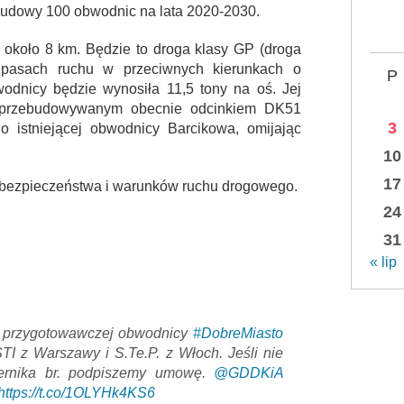
udowy 100 obwodnic na lata 2020-2030.
około 8 km. Będzie to droga klasy GP (droga
pasach ruchu w przeciwnych kierunkach o
P
odnicy będzie wynosiła 11,5 tony na oś. Jej
z przebudowywanym obecnie odcinkiem DK51
3
o istniejącej obwodnicy Barcikowa, omijając
10
17
 bezpieczeństwa i warunków ruchu drogowego.
24
31
« lip
 przygotowawczej obwodnicy
#DobreMiasto
STI z Warszawy i S.Te.P. z Włoch. Jeśli nie
iernika br. podpiszemy umowę.
@GDDKiA
https://t.co/1OLYHk4KS6