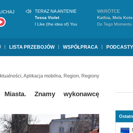
TERAZ NA ANTENIE
WKRÓTCE
UCHAJ
Tessa Violet
Kathia, Mela Kote
I Like (the idea of) You
Do Tego Momentu
U
LISTA PRZEBOJÓW
WSPÓŁPRACA
PODCAST
ktualności
,
Aplikacja mobilna
,
Region
,
Regiony
o Miasta. Znamy wykonawcę
Ostatn