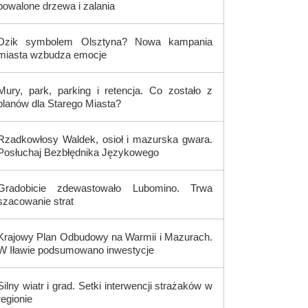
powalone drzewa i zalania
Dzik symbolem Olsztyna? Nowa kampania
miasta wzbudza emocje
Mury, park, parking i retencja. Co zostało z
planów dla Starego Miasta?
Rzadkowłosy Waldek, osioł i mazurska gwara.
Posłuchaj Bezbłędnika Językowego
Gradobicie zdewastowało Lubomino. Trwa
szacowanie strat
Krajowy Plan Odbudowy na Warmii i Mazurach.
W Iławie podsumowano inwestycje
Silny wiatr i grad. Setki interwencji strażaków w
regionie