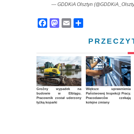
— GDDKiA Olsztyn (@GDDKiA_Olszt
Facebook
Mastodon
Email
Share
PRZECZY
Groźny wypadek na
Większe uprawnienia
budowie w Elblągu.
Państwowej Inspekcji Pracy.
Pracownik został uderzony
Pracodawców czekają
łyżką koparki
kolejne zmiany