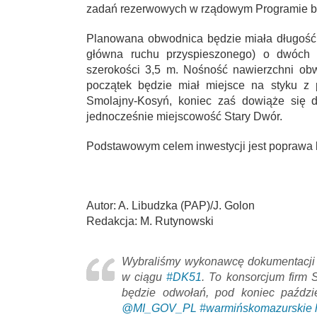
zadań rezerwowych w rządowym Programie b
Planowana obwodnica będzie miała długość 
główna ruchu przyspieszonego) o dwóch 
szerokości 3,5 m. Nośność nawierzchni obw
początek będzie miał miejsce na styku 
Smolajny-Kosyń, koniec zaś dowiąże się d
jednocześnie miejscowość Stary Dwór.
Podstawowym celem inwestycji jest poprawa
Autor: A. Libudzka (PAP)/J. Golon
Redakcja: M. Rutynowski
Wybraliśmy wykonawcę dokumentacji
w ciągu
#DK51
. To konsorcjum firm 
będzie odwołań, pod koniec paźdz
@MI_GOV_PL
#warmińskomazurskie