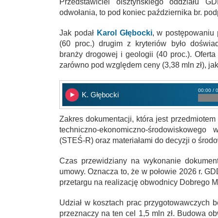
Przedstawiciel olsztyńskiego oddziału G
odwołania, to pod koniec października br. p
Jak podał
Karol Głębocki
, w postępowaniu p
(60 proc.) drugim z kryteriów było doświa
branży drogowej i geologii (40 proc.). Ofer
zarówno pod względem ceny (3,38 mln zł), jak
00:00 / 
K. Głębocki
Zakres dokumentacji, która jest przedmiote
techniczno-ekonomiczno-środowiskowego 
(STEŚ-R) oraz materiałami do decyzji o śr
Czas przewidziany na wykonanie dokument
umowy. Oznacza to, że w połowie 2026 r. GD
przetargu na realizację obwodnicy Dobrego Mia
Udział w kosztach prac przygotowawczych b
przeznaczy na ten cel 1,5 mln zł. Budowa ob