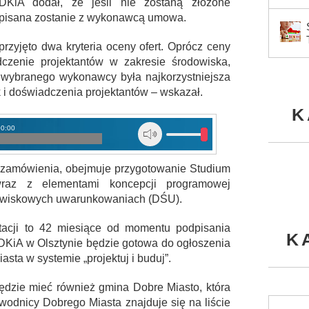
DDKiA dodał, że jeśli nie zostaną złożone
odpisana zostanie z wykonawcą umowa.
rzyjęto dwa kryteria oceny ofert. Oprócz ceny
dczenie projektantów w zakresie środowiska,
ta wybranego wykonawcy była najkorzystniejsza
 i doświadczenia projektantów – wskazał.
K
00:00
m zamówienia, obejmuje przygotowanie Studium
wraz z elementami koncepcji programowej
odowiskowych uwarunkowaniach (DŚU).
acji to 42 miesiące od momentu podpisania
K
DKiA w Olsztynie będzie gotowa do ogłoszenia
sta w systemie „projektuj i buduj”.
ędzie mieć również gmina Dobre Miasto, która
wodnicy Dobrego Miasta znajduje się na liście