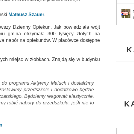
rski
Mateusz Szauer
.
rwszy Dzienny Opiekun. Jak powiedziała wójt
emu gmina otrzymała 300 tysięcy złotych na
trwa nabór na opiekunów. W placówce dostępne
.
K
ych miejsc w żłobkach. Znajdą się w budynku
 do programu Aktywny Maluch i dostaliśmy
 zostawimy przedszkole i dodatkowo będzie
lczarskiego. Będziemy reagować elastycznie.
K
my robić nabory do przedszkola, jeśli nie to
n
.