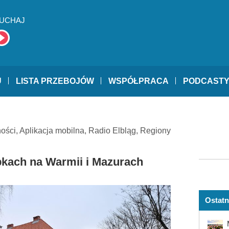
UCHAJ
U
LISTA PRZEBOJÓW
WSPÓŁPRACA
PODCAST
ności
,
Aplikacja mobilna
,
Radio Elbląg
,
Regiony
kach na Warmii i Mazurach
Ostatn