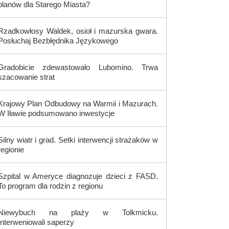
planów dla Starego Miasta?
Rzadkowłosy Waldek, osioł i mazurska gwara.
Posłuchaj Bezbłędnika Językowego
Gradobicie zdewastowało Lubomino. Trwa
szacowanie strat
Krajowy Plan Odbudowy na Warmii i Mazurach.
W Iławie podsumowano inwestycje
Silny wiatr i grad. Setki interwencji strażaków w
regionie
Szpital w Ameryce diagnozuje dzieci z FASD.
To program dla rodzin z regionu
Niewybuch na plaży w Tolkmicku.
Interweniowali saperzy