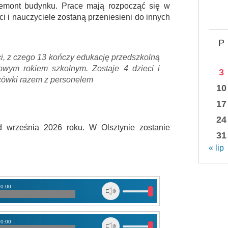
 remont budynku. Prace mają rozpocząć się w
ci i nauczyciele zostaną przeniesieni do innych
P
eci, z czego 13 kończy edukację przedszkolną
owym rokiem szkolnym. Zostaje 4 dzieci i
3
acówki razem z personelem
10
17
24
 września 2026 roku. W Olsztynie zostanie
31
« lip
00:00
00:00