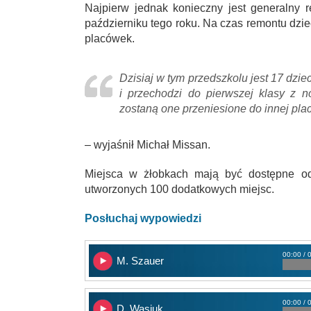
Najpierw jednak konieczny jest generalny
październiku tego roku. Na czas remontu dzie
placówek.
Dzisiaj w tym przedszkolu jest 17 dzi
i przechodzi do pierwszej klasy z n
zostaną one przeniesione do innej pl
– wyjaśnił Michał Missan.
Miejsca w żłobkach mają być dostępne od
utworzonych 100 dodatkowych miejsc.
Posłuchaj wypowiedzi
00:00 / 
M. Szauer
00:00 / 
D. Wasiuk