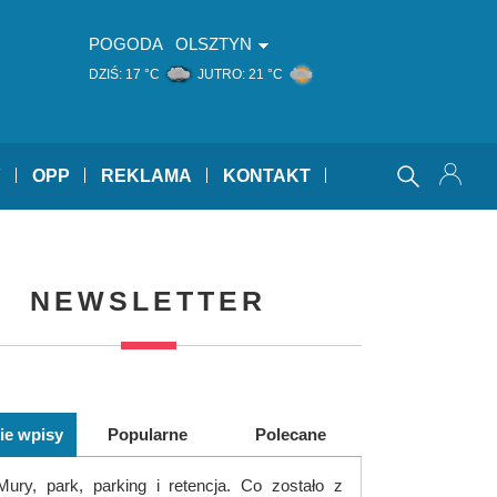
POGODA
OLSZTYN
DZIŚ:
17 °C
JUTRO:
21 °C
Y
OPP
REKLAMA
KONTAKT
NEWSLETTER
ie wpisy
Popularne
Polecane
Mury, park, parking i retencja. Co zostało z