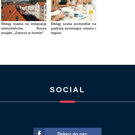
Elbląg stawia na integrację
Elbląg szuka pomysłów na
mieszkańców. Rusza
gadżety promujące miasto i
projekt „Zatorze w formie”
region
SOCIAL
Dołącz do nas