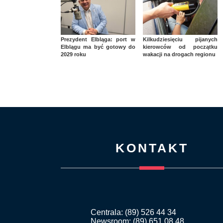
Prezydent Elbląga: port w
Kilkudziesięciu pijanych
Elblągu ma być gotowy do
kierowców od początku
2029 roku
wakacji na drogach regionu
KONTAKT
Centrala: (89) 526 44 34
Newsroom: (89) 651 08 48