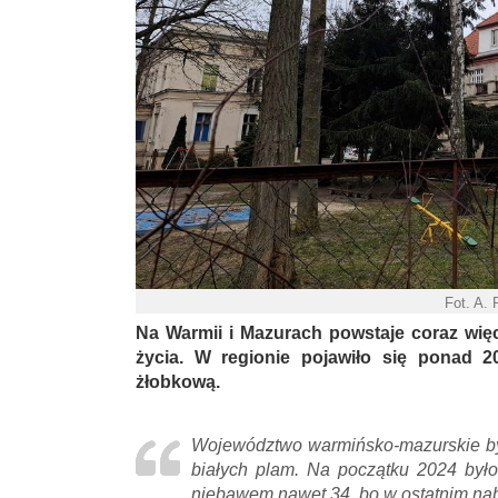
Fot. A.
Na Warmii i Mazurach powstaje coraz więc
życia. W regionie pojawiło się ponad 20
żłobkową.
Województwo warmińsko-mazurskie by
białych plam. Na początku 2024 było 
niebawem nawet 34, bo w ostatnim nab