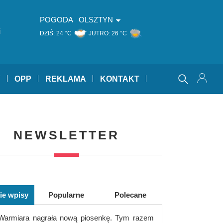
POGODA
OLSZTYN
i
DZIŚ:
24 °C
JUTRO:
26 °C
Y
OPP
REKLAMA
KONTAKT
NEWSLETTER
ie wpisy
Popularne
Polecane
Warmiara nagrała nową piosenkę. Tym razem