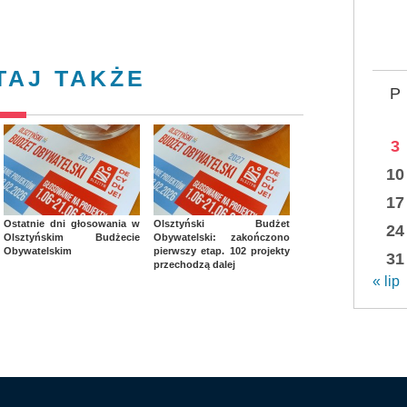
TAJ TAKŻE
P
3
10
17
Ostatnie dni głosowania w
Olsztyński Budżet
24
Olsztyńskim Budżecie
Obywatelski: zakończono
Obywatelskim
pierwszy etap. 102 projekty
31
przechodzą dalej
« lip