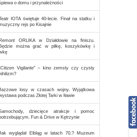
śpiewa o domu i przynależności
Teatr IOTA świętuje 40-lecie. Finał na statku i
muzyczny rejs po Kisajnie
Remont ORLIKA w Działdowie na finiszu.
Będzie można grać w piłkę, koszykówkę i
ówkę
„Citizen Vigilante” – kino zemsty czy czysty
nihilizm?
Jazzowe losy w czasach wojny. Wyjątkowa
wystawa podczas Złotej Tarki w Iławie
Samochody, dziecięce atrakcje i pomoc
potrzebującym. Fun & Drive w Kętrzynie
Jak wyglądał Elbląg w latach 70.? Muzeum