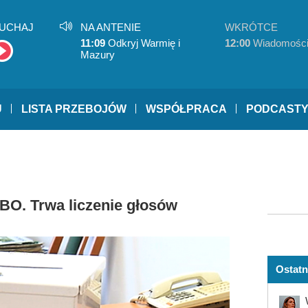
UCHAJ
NA ANTENIE
WKRÓTCE
11:09
Odkryj Warmię i
12:00
Wiadomośc
Mazury
U
LISTA PRZEBOJÓW
WSPÓŁPRACA
PODCAST
BO. Trwa liczenie głosów
Ostatn