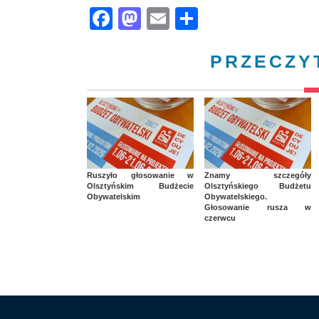
Facebook
Mastodon
Email
Share
PRZECZY
Ruszyło głosowanie w
Znamy szczegóły
Olsztyńskim Budżecie
Olsztyńskiego Budżetu
Obywatelskim
Obywatelskiego.
Głosowanie rusza w
czerwcu