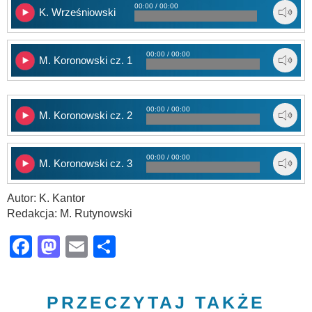
00:00 / 00:00
K. Wrześniowski
00:00 / 00:00
M. Koronowski cz. 1
00:00 / 00:00
M. Koronowski cz. 2
00:00 / 00:00
M. Koronowski cz. 3
Autor: K. Kantor
Redakcja: M. Rutynowski
Facebook
Mastodon
Email
Share
PRZECZYTAJ TAKŻE