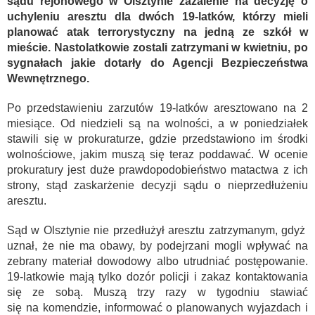
sądu rejonowego w Olsztynie zażalenie na decyzję o
uchyleniu aresztu dla dwóch 19-latków, którzy mieli
planować atak terrorystyczny na jedną ze szkół w
mieście. Nastolatkowie zostali zatrzymani w kwietniu, po
sygnałach jakie dotarły do Agencji Bezpieczeństwa
Wewnętrznego.
Po przedstawieniu zarzutów 19-latków aresztowano na 2
miesiące. Od niedzieli są na wolności, a w poniedziałek
stawili się w prokuraturze, gdzie przedstawiono im środki
wolnościowe, jakim muszą się teraz poddawać. W ocenie
prokuratury jest duże prawdopodobieństwo matactwa z ich
strony, stąd zaskarżenie decyzji sądu o nieprzedłużeniu
aresztu.
Sąd w Olsztynie nie przedłużył aresztu zatrzymanym, gdyż
uznał, że nie ma obawy, by podejrzani mogli wpływać na
zebrany materiał dowodowy albo utrudniać postępowanie.
19-latkowie mają tylko dozór policji i zakaz kontaktowania
się ze sobą. Muszą trzy razy w tygodniu stawiać
się na komendzie, informować o planowanych wyjazdach i