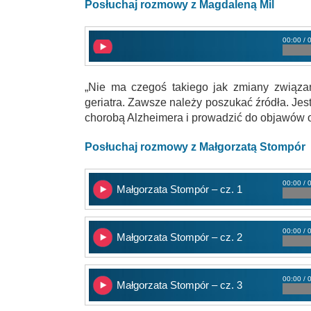
Posłuchaj rozmowy z Magdaleną Mil
00:00 / 
„Nie ma czegoś takiego jak zmiany związa
geriatra. Zawsze należy poszukać źródła. Jes
chorobą Alzheimera i prowadzić do objawów o
Posłuchaj rozmowy z Małgorzatą Stompór
00:00 / 
Małgorzata Stompór – cz. 1
00:00 / 
Małgorzata Stompór – cz. 2
00:00 / 
Małgorzata Stompór – cz. 3