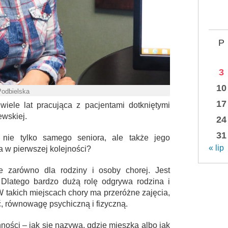
P
3
10
Podbielska
17
wiele lat pracująca z pacjentami dotkniętymi
ewskiej.
24
31
nie tylko samego seniora, ale także jego
« lip
ia w pierwszej kolejności?
 zarówno dla rodziny i osoby chorej. Jest
latego bardzo dużą rolę odgrywa rodzina i
 takich miejscach chory ma przeróżne zajęcia,
 równowagę psychiczną i fizyczną.
ości – jak się nazywa, gdzie mieszka albo jak