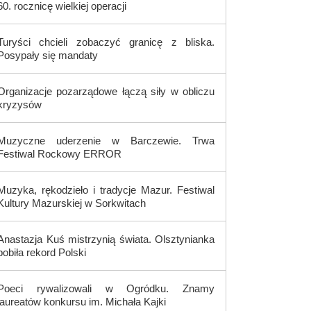
60. rocznicę wielkiej operacji
Turyści chcieli zobaczyć granicę z bliska.
Posypały się mandaty
Organizacje pozarządowe łączą siły w obliczu
kryzysów
Muzyczne uderzenie w Barczewie. Trwa
Festiwal Rockowy ERROR
Muzyka, rękodzieło i tradycje Mazur. Festiwal
Kultury Mazurskiej w Sorkwitach
Anastazja Kuś mistrzynią świata. Olsztynianka
pobiła rekord Polski
Poeci rywalizowali w Ogródku. Znamy
laureatów konkursu im. Michała Kajki