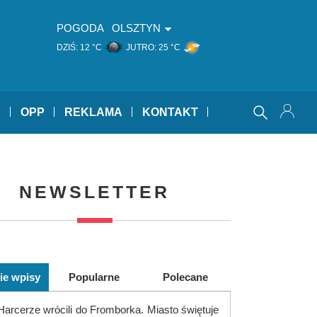
POGODA
OLSZTYN
DZIŚ:
12 °C
JUTRO:
25 °C
Y
OPP
REKLAMA
KONTAKT
NEWSLETTER
ie wpisy
Popularne
Polecane
Harcerze wrócili do Fromborka. Miasto świętuje