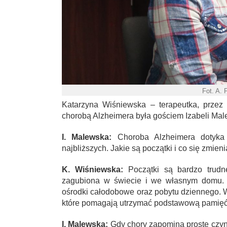
Fot. A. 
Katarzyna Wiśniewska – terapeutka, przez 
chorobą Alzheimera była gościem Izabeli Mal
I. Malewska:
Choroba Alzheimera dotyka 
najbliższych. Jakie są początki i co się zmien
K. Wiśniewska:
Początki są bardzo trudne
zagubiona w świecie i we własnym domu. D
ośrodki całodobowe oraz pobytu dziennego. W
które pomagają utrzymać podstawową pamięć,
I. Malewska:
Gdy chory zapomina proste czynn