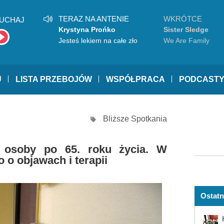
TERAZ NA ANTENIE
WKRÓTCE
UCHAJ
Krystyna Prońko
Sister Sledge
Jesteś lekiem na całe zło
We Are Family
U
LISTA PRZEBOJÓW
WSPÓŁPRACA
PODCAST
Bliższe Spotkania
a osoby po 65. roku życia. W
 o objawach i terapii
Ostatn