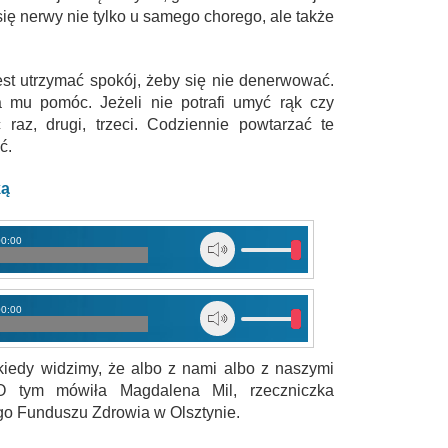
ę nerwy nie tylko u samego chorego, ale także
st utrzymać spokój, żeby się nie denerwować.
a mu pomóc. Jeżeli nie potrafi umyć rąk czy
raz, drugi, trzeci. Codziennie powtarzać te
ć.
ką
00:00
00:00
iedy widzimy, że albo z nami albo z naszymi
 O tym mówiła Magdalena Mil, rzeczniczka
o Funduszu Zdrowia w Olsztynie.