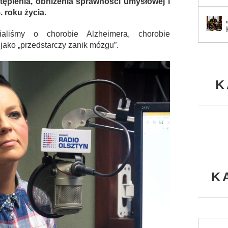
tępienia, obniżenia sprawności umysłowej i
. roku życia.
aliśmy o chorobie Alzheimera, chorobie
 jako „przedstarczy zanik mózgu”.
K
K