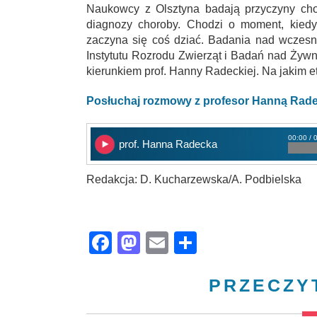
Naukowcy z Olsztyna badają przyczyny cho
diagnozy choroby. Chodzi o moment, kiedy
zaczyna się coś dziać. Badania nad wczes
Instytutu Rozrodu Zwierząt i Badań nad Żyw
kierunkiem prof. Hanny Radeckiej. Na jakim et
Posłuchaj rozmowy z profesor Hanną Rad
00:00 / 
prof. Hanna Radecka
Redakcja: D. Kucharzewska/A. Podbielska
Facebook
Mastodon
Email
Share
PRZECZY