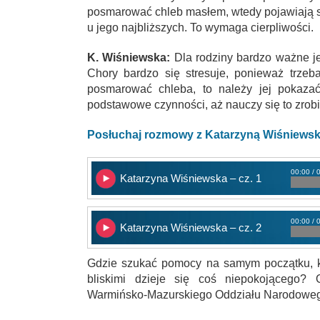
posmarować chleb masłem, wtedy pojawiają si
u jego najbliższych. To wymaga cierpliwości.
K. Wiśniewska:
Dla rodziny bardzo ważne je
Chory bardzo się stresuje, ponieważ trzeb
posmarować chleba, to należy jej pokazać 
podstawowe czynności, aż nauczy się to zrobi
Posłuchaj rozmowy z Katarzyną Wiśniews
00:00 / 
Katarzyna Wiśniewska – cz. 1
00:00 / 
Katarzyna Wiśniewska – cz. 2
Gdzie szukać pomocy na samym początku, k
bliskimi dzieje się coś niepokojącego?
Warmińsko-Mazurskiego Oddziału Narodoweg