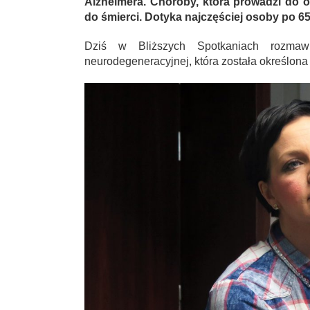
Alzheimera. Choroby, która prowadzi do o
do śmierci. Dotyka najczęściej osoby po 65
Dziś w Bliższych Spotkaniach rozmawi
neurodegeneracyjnej, która została określona