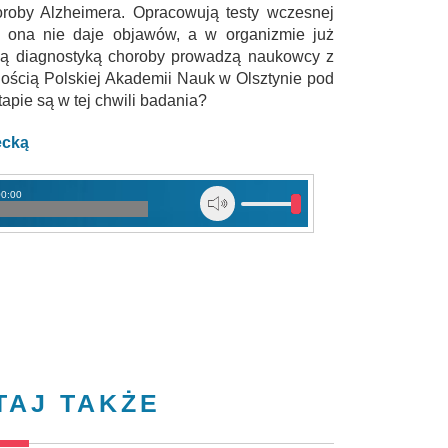
roby Alzheimera. Opracowują testy wczesnej
 ona nie daje objawów, a w organizmie już
ną diagnostyką choroby prowadzą naukowcy z
nością Polskiej Akademii Nauk w Olsztynie pod
apie są w tej chwili badania?
ecką
00:00
TAJ TAKŻE