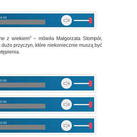
00:00
ne z wiekiem” – mówiła Małgorzata Stompór,
t dużo przyczyn, które niekoniecznie muszą być
tępienia.
00:00
00:00
00:00