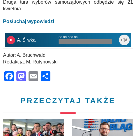
Druga tura wyborów samorządowych odbędzie się 21
kwietnia.
Posłuchaj wypowiedzi
00:00 / 00:00
A. Śliwka
Autor: A. Bruchwald
Redakcja: M. Rutynowski
Facebook
Mastodon
Email
Share
PRZECZYTAJ TAKŻE