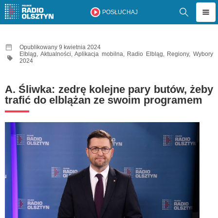
POSŁUCHAJ
Opublikowany 9 kwietnia 2024
Elbląg
,
Aktualności
,
Aplikacja mobilna
,
Radio Elbląg
,
Regiony
,
Wybory
2024
A. Śliwka: zedrę kolejne pary butów, żeby
trafić do elblążan ze swoim programem