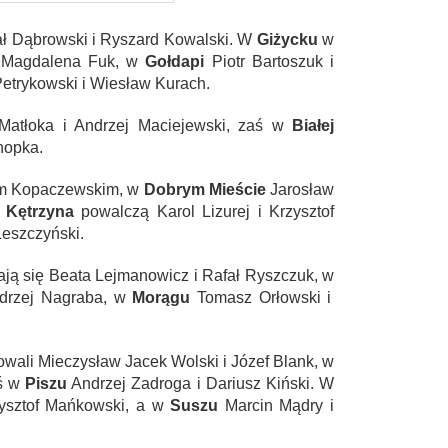
fał Dąbrowski i Ryszard Kowalski. W
Giżycku
w
i Magdalena Fuk, w
Gołdapi
Piotr Bartoszuk i
Petrykowski i Wiesław Kurach.
Matłoka i Andrzej Maciejewski, zaś w
Białej
nopka.
em Kopaczewskim, w
Dobrym Mieście
Jarosław
a
Kętrzyna
powalczą Karol Lizurej i Krzysztof
Leszczyński.
ją się Beata Lejmanowicz i Rafał Ryszczuk, w
ndrzej Nagraba,
w
Morągu
Tomasz Orłowski i
wali Mieczysław Jacek Wolski i Józef Blank, w
ś w
Piszu
Andrzej Zadroga i Dariusz Kiński. W
ysztof Mańkowski, a w
Suszu
Marcin Mądry i