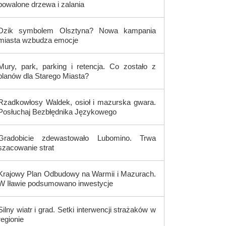
powalone drzewa i zalania
Dzik symbolem Olsztyna? Nowa kampania
miasta wzbudza emocje
Mury, park, parking i retencja. Co zostało z
planów dla Starego Miasta?
Rzadkowłosy Waldek, osioł i mazurska gwara.
Posłuchaj Bezbłędnika Językowego
Gradobicie zdewastowało Lubomino. Trwa
szacowanie strat
Krajowy Plan Odbudowy na Warmii i Mazurach.
W Iławie podsumowano inwestycje
Silny wiatr i grad. Setki interwencji strażaków w
regionie