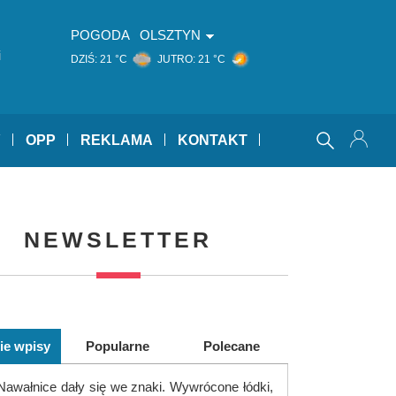
POGODA
OLSZTYN
i
DZIŚ:
21 °C
JUTRO:
21 °C
Y
OPP
REKLAMA
KONTAKT
NEWSLETTER
ie wpisy
Popularne
Polecane
Nawałnice dały się we znaki. Wywrócone łódki,