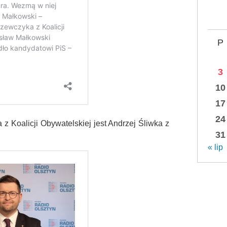
P
3
10
17
24
 Koalicji Obywatelskiej jest Andrzej Śliwka z
31
« lip