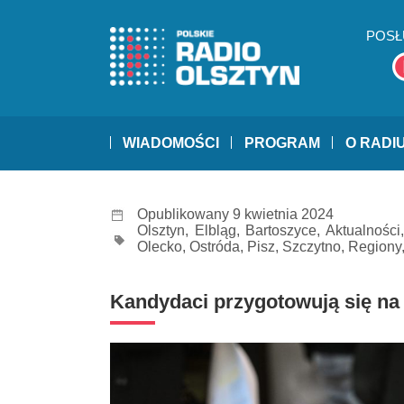
POSŁ
WIADOMOŚCI
PROGRAM
O RADI
Opublikowany 9 kwietnia 2024
Olsztyn
,
Elbląg
,
Bartoszyce
,
Aktualności
Olecko
,
Ostróda
,
Pisz
,
Szczytno
,
Regiony
Kandydaci przygotowują się na