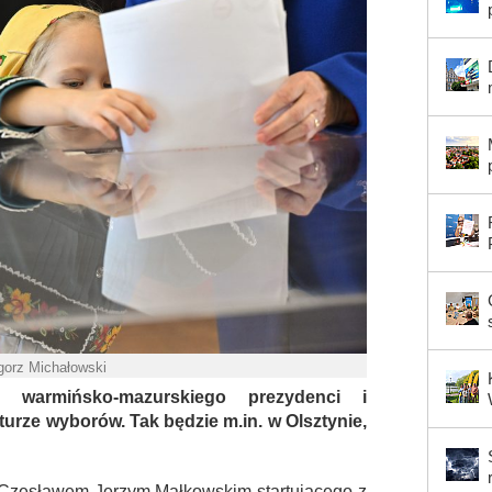
gorz Michałowski
 warmińsko-mazurskiego prezydenci i
turze wyborów. Tak będzie m.in. w Olsztynie,
 Czesławem Jerzym Małkowskim startującego z