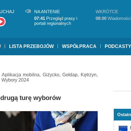
UCHAJ
NA ANTENIE
WKRÓTCE
07:41
Przegląd prasy i
08:00
Wiadomośc
portali regionalnych
U
LISTA PRZEBOJÓW
WSPÓŁPRACA
PODCAST
,
Aplikacja mobilna
,
Giżycko
,
Gołdap
,
Kętrzyn
,
,
Wybory 2024
 drugą turę wyborów
Ostatn