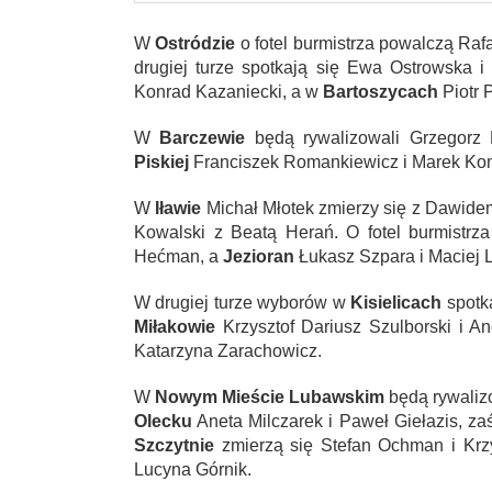
W
Ostródzie
o fotel burmistrza powalczą Ra
drugiej turze spotkają się Ewa Ostrowska 
Konrad Kazaniecki, a w
Bartoszycach
Piotr 
W
Barczewie
będą rywalizowali Grzegorz 
Piskiej
Franciszek Romankiewicz i Marek Ko
W
Iławie
Michał Młotek zmierzy się z Dawid
Kowalski z Beatą Herań. O fotel burmistrz
Hećman, a
Jezioran
Łukasz Szpara i Maciej 
W drugiej turze wyborów w
Kisielicach
spotka
Miłakowie
Krzysztof Dariusz Szulborski i A
Katarzyna Zarachowicz.
W
Nowym Mieście Lubawskim
będą rywalizo
Olecku
Aneta Milczarek i Paweł Giełazis, za
Szczytnie
zmierzą się Stefan Ochman i Krz
Lucyna Górnik.