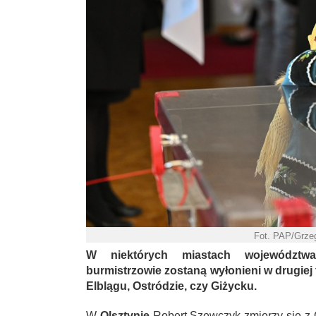
Fot. PAP/Grze
W niektórych miastach województwa
burmistrzowie zostaną wyłonieni w drugiej 
Elblągu, Ostródzie, czy Giżycku.
W
Olsztynie
Robert Szewczyk zmierzy się z