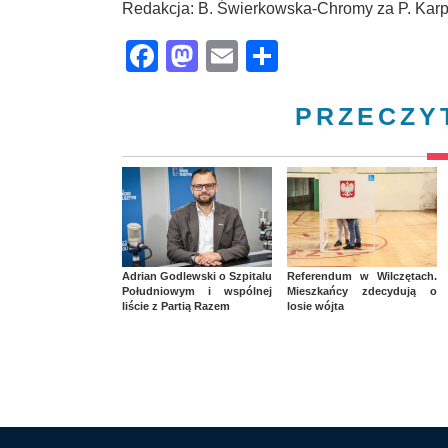
Redakcja: B. Świerkowska-Chromy za P. Kar
Facebook
Mastodon
Email
Share
PRZECZY
Adrian Godlewski o Szpitalu
Referendum w Wilczętach.
Południowym i wspólnej
Mieszkańcy zdecydują o
liście z Partią Razem
losie wójta