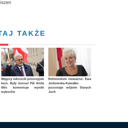
piszen
TAJ TAKŻE
Węgrzy odrzucili prorosyjski
Referendum nieważne. Ewa
kurs. Były konsul Pál Attila
Jurkowska-Kawałko
Illés komentuje wyniki
pozostaje wójtem Starych
wyborów
Juch