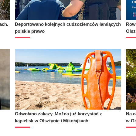
ach.
Deportowano kolejnych cudzoziemców łamiących
Rowe
polskie prawo
Olsz
Odwołano zakazy. Można już korzystać z
Na c
kąpielisk w Olsztynie i Mikołajkach
w Go