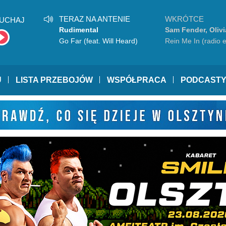
TERAZ NA ANTENIE
WKRÓTCE
UCHAJ
Rudimental
Sam Fender, Oliv
Go Far (feat. Will Heard)
Rein Me In (radio e
U
LISTA PRZEBOJÓW
WSPÓŁPRACA
PODCAST