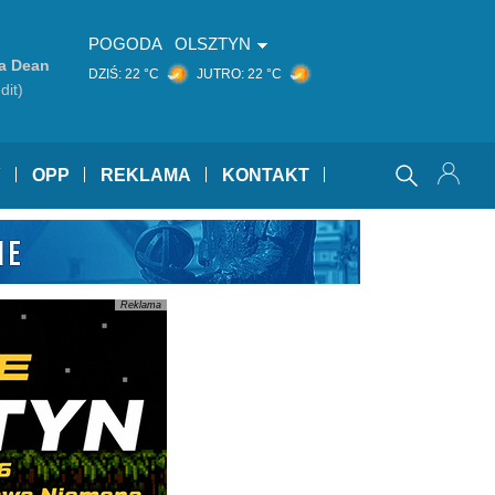
POGODA
OLSZTYN
ia Dean
DZIŚ:
22 °C
JUTRO:
22 °C
dit)
Y
OPP
REKLAMA
KONTAKT
Reklama