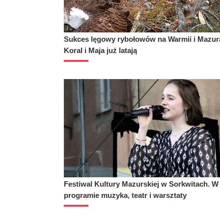
Sukces lęgowy rybołowów na Warmii i Mazur
Koral i Maja już latają
Festiwal Kultury Mazurskiej w Sorkwitach. W
programie muzyka, teatr i warsztaty