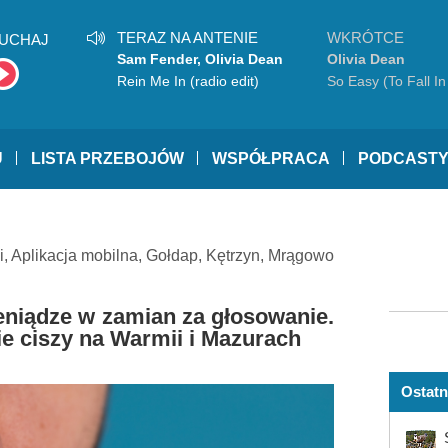
TERAZ NA ANTENIE
WKRÓTCE
UCHAJ
Sam Fender, Olivia Dean
Olivia Dean
Rein Me In (radio edit)
So Easy (To Fall In
U
LISTA PRZEBOJÓW
WSPÓŁPRACA
PODCAST
i
,
Aplikacja mobilna
,
Gołdap
,
Kętrzyn
,
Mrągowo
pieniądze w zamian za głosowanie.
e ciszy na Warmii i Mazurach
Ostatn