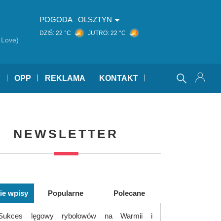
POGODA
OLSZTYN
DZIŚ:
22 °C
JUTRO:
22 °C
 Love)
Y
OPP
REKLAMA
KONTAKT
NEWSLETTER
ie wpisy
Popularne
Polecane
Sukces lęgowy rybołowów na Warmii i