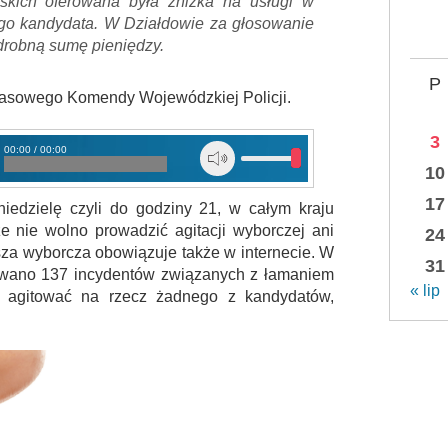
skich oferowana była zniżka na usługi w
go kandydata. W Działdowie za głosowanie
drobną sumę pieniędzy.
P
rasowego Komendy Wojewódzkiej Policji.
3
00:00 / 00:00
zej
10
17
iedzielę czyli do godziny 21, w całym kraju
e nie wolno prowadzić agitacji wyborczej ani
24
za wyborcza obowiązuje także w internecie. W
31
towano 137 incydentów związanych z łamaniem
« lip
 agitować na rzecz żadnego z kandydatów,