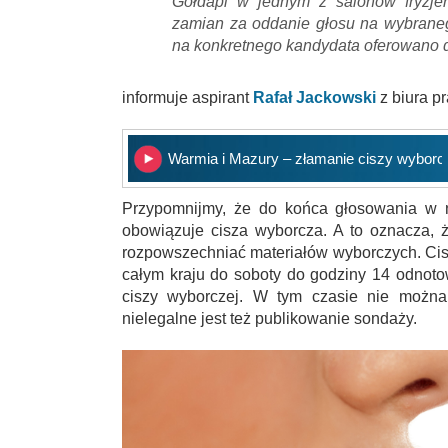
Gołdapi w jednym z salonów fryzjer
zamian za oddanie głosu na wybrane
na konkretnego kandydata oferowano 
informuje aspirant
Rafał Jackowski
z biura p
Warmia i Mazury – złamanie ciszy wyborc
Przypomnijmy, że do końca głosowania w n
obowiązuje cisza wyborcza. A to oznacza, ż
rozpowszechniać materiałów wyborczych. Cis
całym kraju do soboty do godziny 14 odno
ciszy wyborczej. W tym czasie nie można
nielegalne jest też publikowanie sondaży.