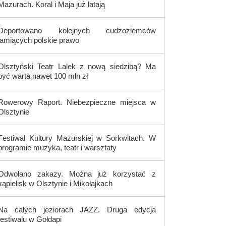
Mazurach. Koral i Maja już latają
Deportowano kolejnych cudzoziemców
łamiących polskie prawo
Olsztyński Teatr Lalek z nową siedzibą? Ma
być warta nawet 100 mln zł
Rowerowy Raport. Niebezpieczne miejsca w
Olsztynie
Festiwal Kultury Mazurskiej w Sorkwitach. W
programie muzyka, teatr i warsztaty
Odwołano zakazy. Można już korzystać z
kąpielisk w Olsztynie i Mikołajkach
Na całych jeziorach JAZZ. Druga edycja
festiwalu w Gołdapi