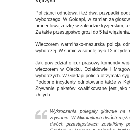
Kętrzyna.
Policjanci odnotowali też dwa przypadki pod
wyborczego. W Gołdapi, w zamian za głosow
procentową zniżkę w zakładzie fryzjerskim, 
Za takie przestępstwo grozi do 5 lat więzienia.
Wieczorem warmińsko-mazurska policja odn
wyborczej. W sumie w sobotę było 12 incyde
Jak powiedział oficer prasowy komendy woje
wieczorem w Olecku, Działdowie i Mrągow
wyborczych. W Gołdapi policja otrzymała sy
Podobne incydenty odnotowano także w Kętrz
Zrywanie plakatów kwalifikowane jest jak
złotych.
Wykroczenia polegały głównie na 
zrywaniu. W Mikołajkach dwóch mężcz
dwóch przestępstwach zostaliśmy p