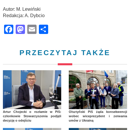
Autor: M. Lewiński
Redakcja: A. Dybcio
Facebook
Mastodon
Email
Share
PRZECZYTAJ TAKŻE
Artur Chojecki o rozłamie w PiS:
Olsztyński PiS żąda konsekwencji
członkowie Stowarzyszenia podjęli
wobec wiceprezydent i zerwania
decyzję o odejściu
umów z Ukrainą