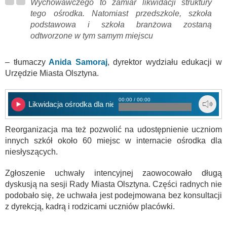
Wychowawczego to zamiar likwidacji struktury
tego ośrodka. Natomiast przedszkole, szkoła
podstawowa i szkoła branżowa zostaną
odtworzone w tym samym miejscu
– tłumaczy
Anida Samoraj
, dyrektor wydziału edukacji w
Urzędzie Miasta Olsztyna.
00:00 / 00:00
Likwidacja ośrodka dla niesłyszących
Reorganizacja ma też pozwolić na udostępnienie uczniom
innych szkół około 60 miejsc w internacie ośrodka dla
niesłyszących.
Zgłoszenie uchwały intencyjnej zaowocowało długą
dyskusją na sesji Rady Miasta Olsztyna. Części radnych nie
podobało się, że uchwała jest podejmowana bez konsultacji
z dyrekcją, kadrą i rodzicami uczniów placówki.