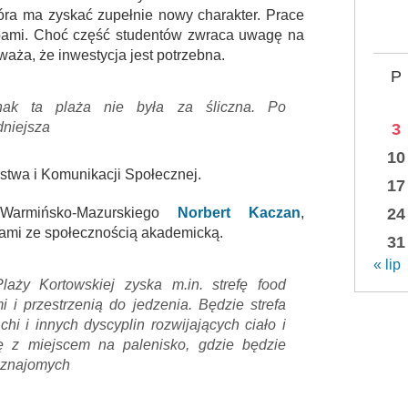
tóra ma zyskać zupełnie nowy charakter. Prace
tapami. Choć część studentów zwraca uwagę na
aża, że inwestycja jest potrzebna.
P
dnak ta plaża nie była za śliczna. Po
dniejsza
3
10
rstwa i Komunikacji Społecznej.
17
 Warmińsko-Mazurskiego
Norbert Kaczan
,
24
jami ze społecznością akademicką.
31
« lip
laży Kortowskiej zyska m.in. strefę food
i i przestrzenią do jedzenia. Będzie strefa
chi i innych dyscyplin rozwijających ciało i
ę z miejscem na palenisko, gdzie będzie
 znajomych