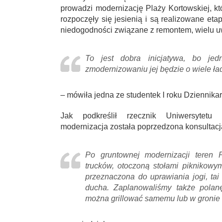
prowadzi modernizację Plaży Kortowskiej, k
rozpoczęły się jesienią i są realizowane e
niedogodności związane z remontem, wielu uw
To jest dobra inicjatywa, bo je
zmodernizowaniu jej będzie o wiele ła
– mówiła jedna ze studentek I roku Dziennika
Jak podkreślił rzecznik Uniwersytetu
modernizacja została poprzedzona konsultac
Po gruntownej modernizacji teren P
trucków, otoczoną stołami piknikowym
przeznaczona do uprawiania jogi, tai 
ducha. Zaplanowaliśmy także polan
można grillować samemu lub w gronie