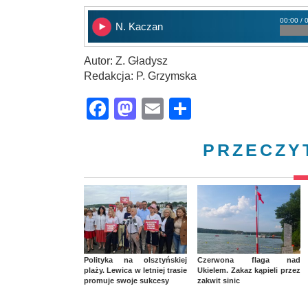
00:00 / 
N. Kaczan
Autor: Z. Gładysz
Redakcja: P. Grzymska
Facebook
Mastodon
Email
Share
PRZECZY
Polityka na olsztyńskiej
Czerwona flaga nad
plaży. Lewica w letniej trasie
Ukielem. Zakaz kąpieli przez
promuje swoje sukcesy
zakwit sinic