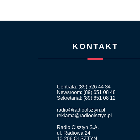
KONTAKT
Centrala: (89) 526 44 34
Newsroom: (89) 651 08 48
Sekretariat: (89) 651 08 12
radio@radioolsztyn.pl
reklama@radioolsztyn.pl
Radio Olsztyn S.A.
ul. Radiowa 24
10-206 OLSZTYN