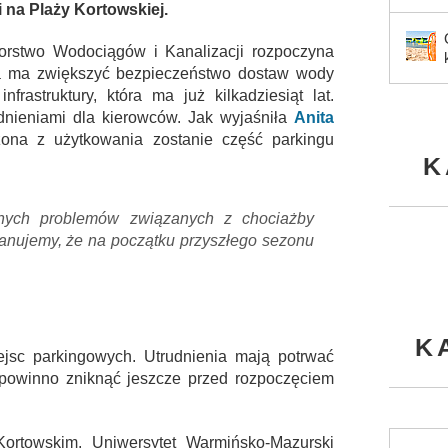
 i na Plaży Kortowskiej.
biorstwo Wodociągów i Kanalizacji rozpoczyna
ja ma zwiększyć bezpieczeństwo dostaw wody
frastruktury, która ma już kilkadziesiąt lat.
dnieniami dla kierowców. Jak wyjaśniła
Anita
ona z użytkowania zostanie część parkingu
K
nych problemów związanych z chociażby
lanujemy, że na początku przyszłego sezonu
K
ejsc parkingowych. Utrudnienia mają potrwać
 powinno zniknąć jeszcze przed rozpoczęciem
rtowskim. Uniwersytet Warmińsko-Mazurski