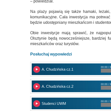
– powiedział.
Na plaży pojawią się także hamaki, leżaki,
komunikacyjne. Cała inwestycja ma potrwać 
będzie udostępniany mieszkańcom i studento
Obie inwestycje mają sprawić, że najpop
Olsztynie będą nowocześniejsze, bardziej f
mieszkańców oraz turystów.
Posłuchaj wypowiedzi
00:00 / 
A. Chudzińska cz.1
00:00 / 
A. Chudzińska cz.2
00:00 / 
Studenci UWM