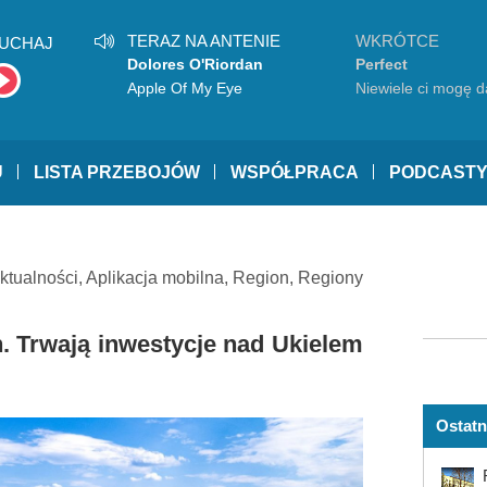
TERAZ NA ANTENIE
WKRÓTCE
UCHAJ
Dolores O'Riordan
Perfect
Apple Of My Eye
Niewiele ci mogę d
U
LISTA PRZEBOJÓW
WSPÓŁPRACA
PODCAST
ktualności
,
Aplikacja mobilna
,
Region
,
Regiony
. Trwają inwestycje nad Ukielem
Ostatn