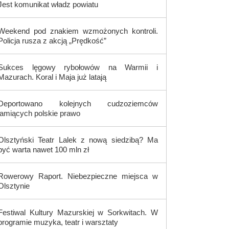
Jest komunikat władz powiatu
Weekend pod znakiem wzmożonych kontroli.
Policja rusza z akcją „Prędkość”
Sukces lęgowy rybołowów na Warmii i
Mazurach. Koral i Maja już latają
Deportowano kolejnych cudzoziemców
łamiących polskie prawo
Olsztyński Teatr Lalek z nową siedzibą? Ma
być warta nawet 100 mln zł
Rowerowy Raport. Niebezpieczne miejsca w
Olsztynie
Festiwal Kultury Mazurskiej w Sorkwitach. W
programie muzyka, teatr i warsztaty