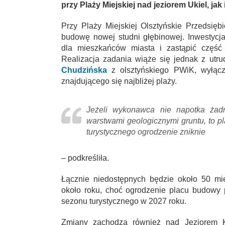
przy Plaży Miejskiej nad jeziorem Ukiel, jak
Przy Plaży Miejskiej Olsztyńskie Przedsię
budowę nowej studni głębinowej. Inwestyc
dla mieszkańców miasta i zastąpić część in
Realizacja zadania wiąże się jednak z utru
Chudzińska
z olsztyńskiego PWiK, wyłącz
znajdującego się najbliżej plaży.
Jeżeli wykonawca nie napotka żad
warstwami geologicznymi gruntu, to p
turystycznego ogrodzenie zniknie
– podkreśliła.
Łącznie niedostępnych będzie około 50 mi
około roku, choć ogrodzenie placu budowy
sezonu turystycznego w 2027 roku.
Zmiany zachodzą również nad Jeziorem Ko