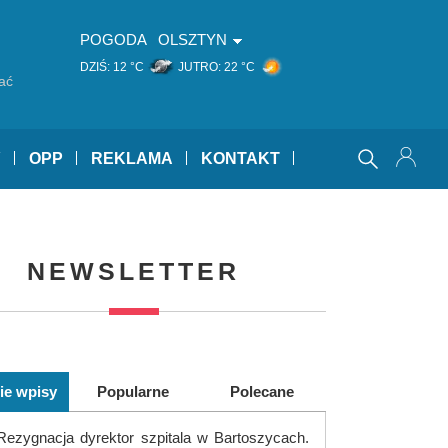
POGODA
OLSZTYN
DZIŚ:
12 °C
JUTRO:
22 °C
ać
Y
OPP
REKLAMA
KONTAKT
NEWSLETTER
ie wpisy
Popularne
Polecane
Rezygnacja dyrektor szpitala w Bartoszycach.