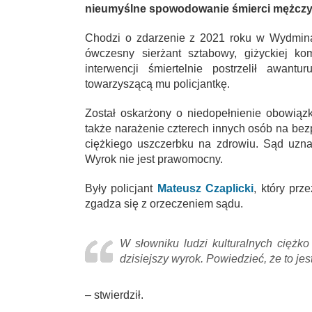
nieumyślne spowodowanie śmierci mężczyzny
Chodzi o zdarzenie z 2021 roku w Wydmina
ówczesny sierżant sztabowy, giżyckiej ko
interwencji śmiertelnie postrzelił awant
towarzyszącą mu policjantkę.
Został oskarżony o niedopełnienie obowiąz
także narażenie czterech innych osób na bez
ciężkiego uszczerbku na zdrowiu. Sąd uzn
Wyrok nie jest prawomocny.
Były policjant
Mateusz Czaplicki
, który prz
zgadza się z orzeczeniem sądu.
W słowniku ludzi kulturalnych ciężko
dzisiejszy wyrok. Powiedzieć, że to jes
– stwierdził.