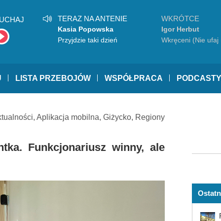
TERAZ NA ANTENIE
WKRÓTCE
UCHAJ
Kasia Popowska
Igor Herbut
Przyjdzie taki dzień
Wkręceni (Nie ufaj 
U
LISTA PRZEBOJÓW
WSPÓŁPRACA
PODCAST
tualności
,
Aplikacja mobilna
,
Giżycko
,
Regiony
ntka. Funkcjonariusz winny, ale
Ostatn