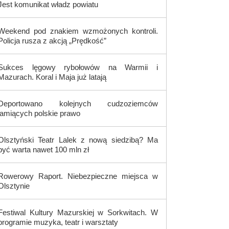
Jest komunikat władz powiatu
Weekend pod znakiem wzmożonych kontroli.
Policja rusza z akcją „Prędkość”
Sukces lęgowy rybołowów na Warmii i
Mazurach. Koral i Maja już latają
Deportowano kolejnych cudzoziemców
łamiących polskie prawo
Olsztyński Teatr Lalek z nową siedzibą? Ma
być warta nawet 100 mln zł
Rowerowy Raport. Niebezpieczne miejsca w
Olsztynie
Festiwal Kultury Mazurskiej w Sorkwitach. W
programie muzyka, teatr i warsztaty