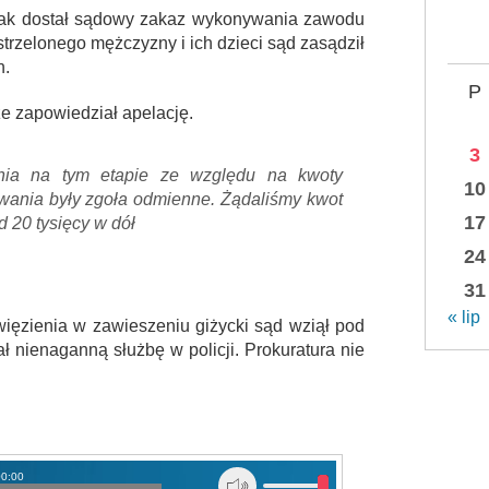
i tak dostał sądowy zakaz wykonywania zawodu
strzelonego mężczyzny i ich dzieci sąd zasądził
h.
P
że zapowiedział apelację.
3
nia na tym etapie ze względu na kwoty
10
wania były zgoła odmienne. Żądaliśmy kwot
17
d 20 tysięcy w dół
24
31
« lip
więzienia w zawieszeniu giżycki sąd wziął pod
ł nienaganną służbę w policji. Prokuratura nie
00:00