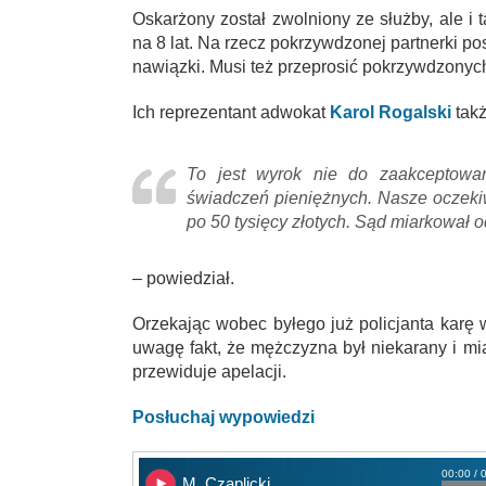
Oskarżony został zwolniony ze służby, ale 
na 8 lat. Na rzecz pokrzywdzonej partnerki po
nawiązki. Musi też przeprosić pokrzywdzonyc
Ich reprezentant adwokat
Karol Rogalski
tak
To jest wyrok nie do zaakceptowa
świadczeń pieniężnych. Nasze oczeki
po 50 tysięcy złotych. Sąd miarkował o
– powiedział.
Orzekając wobec byłego już policjanta karę 
uwagę fakt, że mężczyzna był niekarany i mia
przewiduje apelacji.
Posłuchaj wypowiedzi
00:00 / 
M. Czaplicki