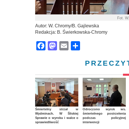
Fot. W
Autor: W. Chromy/B. Gajlewska
Redakcja: B. Świerkowska-Chromy
Facebook
Mastodon
Email
Share
PRZECZY
Śmiertelny strzał w
Odroczono wyrok ws.
Wydminach. W Śliskiej
śmiertelnego postrzelenia
Sprawie o wyroku i walce o
podczas policyjnej
sprawiedliwość
interwencji