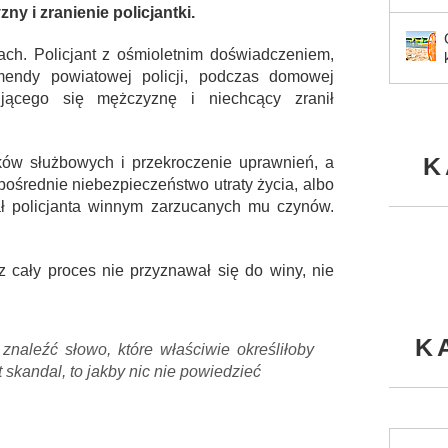
 i zranienie policjantki.
ch. Policjant z ośmioletnim doświadczeniem,
mendy powiatowej policji, podczas domowej
urującego się mężczyznę i niechcący zranił
K
ków służbowych i przekroczenie uprawnień, a
pośrednie niebezpieczeństwo utraty życia, albo
ał policjanta winnym zarzucanych mu czynów.
ez cały proces nie przyznawał się do winy, nie
K
 znaleźć słowo, które właściwie określiłoby
t skandal, to jakby nic nie powiedzieć