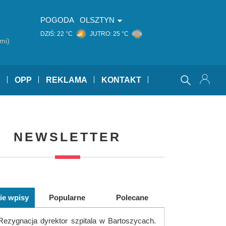
POGODA
OLSZTYN
DZIŚ:
22 °C
JUTRO:
25 °C
mi)
Y
OPP
REKLAMA
KONTAKT
NEWSLETTER
ie wpisy
Popularne
Polecane
Rezygnacja dyrektor szpitala w Bartoszycach.