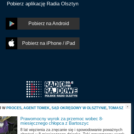
Pobierz aplikację Radia Olsztyn
Pobierz na Android
Pobierz na iPhone / iPad
J W
PROCES
,
AGENT TOMEK
,
SĄD OKRĘGOWY W OLSZTYNIE
,
TOMASZ
Prawomocny wyrok za przemoc wobec 8-
miesięcznego chłopca z Bartoszyc
8 lat więzienia za znęcanie się i spowodowanie poważnych