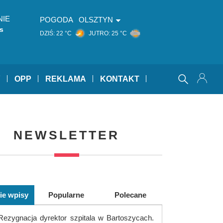
NIE
POGODA
OLSZTYN
s
DZIŚ:
22 °C
JUTRO:
25 °C
Y
OPP
REKLAMA
KONTAKT
NEWSLETTER
ie wpisy
Popularne
Polecane
Rezygnacja dyrektor szpitala w Bartoszycach.