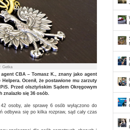
P. Getka
y agent CBA – Tomasz K., znany jako agent
e Helpera. Ocenił, że postawione mu zarzuty
a PiS. Przed olsztyńskim Sądem Okręgowym
 znalazło się 36 osób.
y 42 osoby, ale sprawę 6 osób wyłączono do
ń odbywa się po kilka rozpraw, sąd cały czas