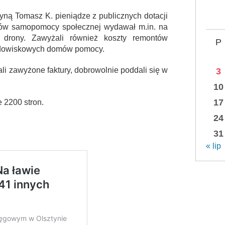
yną Tomasz K. pieniądze z publicznych dotacji
mów samopomocy społecznej wydawał m.in. na
y drony. Zawyżali również koszty remontów
P
rodowiskowych domów pomocy.
ali zawyżone faktury, dobrowolnie poddali się w
3
10
17
e 2200 stron.
24
31
« lip