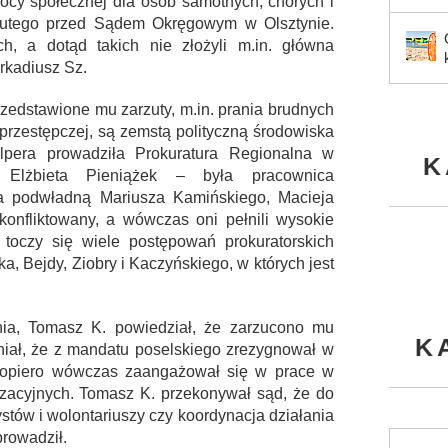
y społecznej dla osób samotnych, chorych i
 lutego przed Sądem Okręgowym w Olsztynie.
h, a dotąd takich nie złożyli m.in. główna
Arkadiusz Sz.
zedstawione mu zarzuty, m.in. prania brudnych
 przestępczej, są zemstą polityczną środowiska
pera prowadziła Prokuratura Regionalna w
K
 Elżbieta Pieniążek – była pracownica
a podwładną Mariusza Kamińskiego, Macieja
skonfliktowany, a wówczas oni pełnili wysokie
toczy się wiele postępowań prokuratorskich
a, Bejdy, Ziobry i Kaczyńskiego, w których jest
ia, Tomasz K. powiedział, że zarzucono mu
K
niał, że z mandatu poselskiego zrezygnował w
. Dopiero wówczas zaangażował się w prace w
nizacyjnych. Tomasz K. przekonywał sąd, że do
stów i wolontariuszy czy koordynacja działania
rowadził.