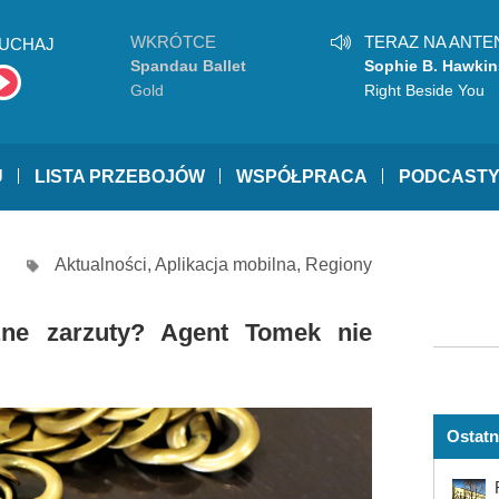
WKRÓTCE
TERAZ NA ANTE
UCHAJ
Spandau Ballet
Sophie B. Hawkin
Gold
Right Beside You
U
LISTA PRZEBOJÓW
WSPÓŁPRACA
PODCAST
Aktualności
,
Aplikacja mobilna
,
Regiony
żne zarzuty? Agent Tomek nie
Ostatn