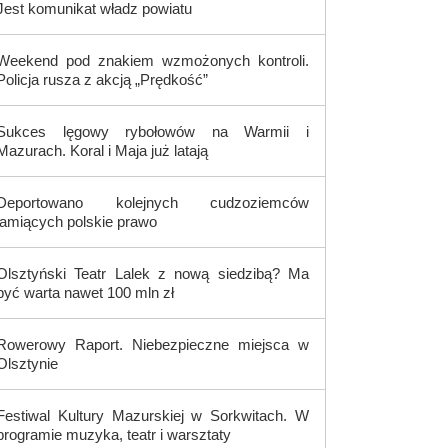
Jest komunikat władz powiatu
Weekend pod znakiem wzmożonych kontroli.
Policja rusza z akcją „Prędkość”
Sukces lęgowy rybołowów na Warmii i
Mazurach. Koral i Maja już latają
Deportowano kolejnych cudzoziemców
łamiących polskie prawo
Olsztyński Teatr Lalek z nową siedzibą? Ma
być warta nawet 100 mln zł
Rowerowy Raport. Niebezpieczne miejsca w
Olsztynie
Festiwal Kultury Mazurskiej w Sorkwitach. W
programie muzyka, teatr i warsztaty