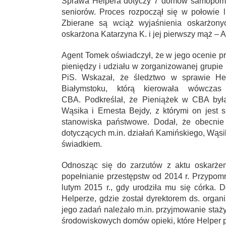
Sprawa Helpera dotyczy 7 domów samopomoc
seniorów. Proces rozpoczął się w połowie
Zbierane są wciąż wyjaśnienia oskarżonyc
oskarżona Katarzyna K. i jej pierwszy mąż – 
Agent Tomek oświadczył, że w jego ocenie pr
pieniędzy i udziału w zorganizowanej grupie
PiS. Wskazał, że śledztwo w sprawie Hel
Białymstoku, którą kierowała wówczas
CBA. Podkreślał, że Pieniążek w CBA był
Wąsika i Ernesta Bejdy, z którymi on jest 
stanowiska państwowe. Dodał, że obecnie 
dotyczących m.in. działań Kamińskiego, Wąsik
świadkiem.
Odnosząc się do zarzutów z aktu oskarżen
popełnianie przestępstw od 2014 r. Przypom
lutym 2015 r., gdy urodziła mu się córka
Helperze, gdzie został dyrektorem ds. orga
jego zadań należało m.in. przyjmowanie staży
środowiskowych domów opieki, które Helper p