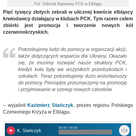
Fot. Oddział Rejonowy PCK w Elblągu
Pięć tysięcy złotych zebrali w ulicznej kweście elbląscy
krwiodawcy działający w klubach PCK. Tym razem celem
zbiórki jest promocja i tworzenie nowych kół
czerwonokrzyskich.
Potrzebujemy ludzi do pomocy w organizacji akcji,
także dotyczących wsparcia dla Ukrainy. Okazało
się, że musimy rozwijać nasze struktury PCK,
kiedyś koła były we wszystkich przedszkolach i
szkołach. Teraz potrzebujemy dużo wolontariuszy
do pomocy. Pieniądze przeznaczymy na promocję
i przyjmowanie w szeregi nowych członków
– wyjaśnił
Kazimierz Stańczyk
, prezes regionu Polskiego
Czerwonego Krzyża w Elblągu.
00:00 / 00:00
K. Stańczyk