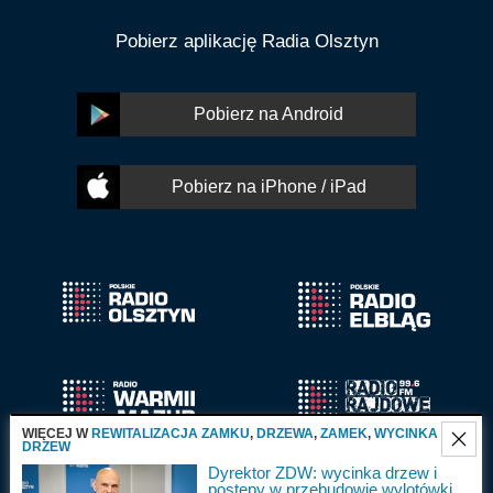
Pobierz aplikację Radia Olsztyn
Pobierz na Android
Pobierz na iPhone / iPad
WIĘCEJ W
REWITALIZACJA ZAMKU
,
DRZEWA
,
ZAMEK
,
WYCINKA
DRZEW
Dyrektor ZDW: wycinka drzew i
postępy w przebudowie wylotówki