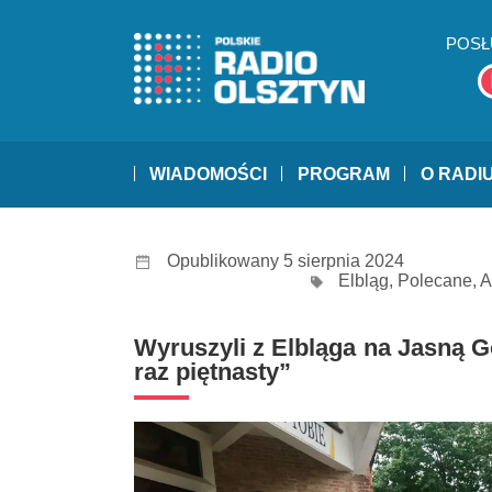
POSŁ
WIADOMOŚCI
PROGRAM
O RADI
Opublikowany 5 sierpnia 2024
Elbląg
,
Polecane
,
A
Wyruszyli z Elbląga na Jasną G
raz piętnasty”