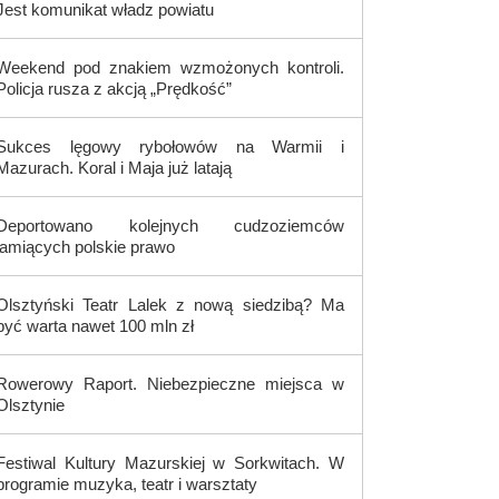
Jest komunikat władz powiatu
Weekend pod znakiem wzmożonych kontroli.
Policja rusza z akcją „Prędkość”
Sukces lęgowy rybołowów na Warmii i
Mazurach. Koral i Maja już latają
Deportowano kolejnych cudzoziemców
łamiących polskie prawo
Olsztyński Teatr Lalek z nową siedzibą? Ma
być warta nawet 100 mln zł
Rowerowy Raport. Niebezpieczne miejsca w
Olsztynie
Festiwal Kultury Mazurskiej w Sorkwitach. W
programie muzyka, teatr i warsztaty