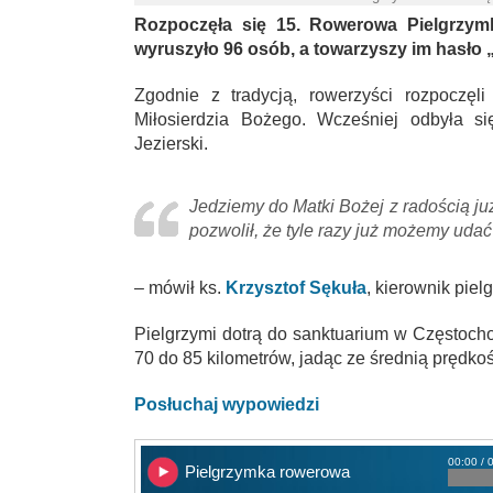
Rozpoczęła się 15. Rowerowa Pielgrzym
wyruszyło 96 osób, a towarzyszy im hasło 
Zgodnie z tradycją, rowerzyści rozpoczęl
Miłosierdzia Bożego. Wcześniej odbyła si
Jezierski.
Jedziemy do Matki Bożej z radością ju
pozwolił, że tyle razy już możemy udać
– mówił ks.
Krzysztof Sękuła
, kierownik piel
Pielgrzymi dotrą do sanktuarium w Częstoch
70 do 85 kilometrów, jadąc ze średnią prędko
Posłuchaj wypowiedzi
00:00 / 
Pielgrzymka rowerowa