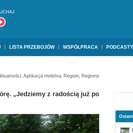
UCHAJ
U
LISTA PRZEBOJÓW
WSPÓŁPRACA
PODCAST
ktualności
,
Aplikacja mobilna
,
Region
,
Regiony
órę. „Jedziemy z radością już po
Ostatn