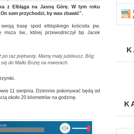
ka z Elbląga na Jasną Górę. W tym roku
„On sam przychodzi, by was zbawić”.
i swoją trasę spod elbląskiego kościoła pw.
ę msza św., której przewodniczył bp Jacek
K
ż po raz piętnasty. Mamy mały jubileusz. Bóg
 się do Matki Bożej na rowerach.
grzymki.
owie 11 sierpnia. Dziennie pokonywać będą od
ścią około 20 kilometrów na godzinę.
K
00:00