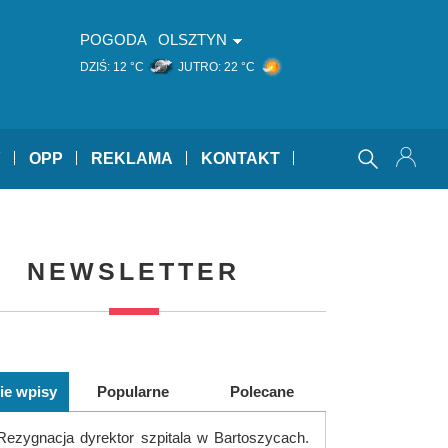
POGODA
OLSZTYN
DZIŚ:
12 °C
JUTRO:
22 °C
Y
OPP
REKLAMA
KONTAKT
NEWSLETTER
ie wpisy
Popularne
Polecane
Rezygnacja dyrektor szpitala w Bartoszycach.