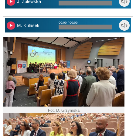
J. Żulewska
00:00 / 00:00
M. Kulasek
Fot. D. Grzymska