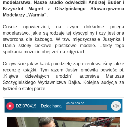
modelarstwa. Nasze studio odwiedzili Andrzej Buder i
Krzysztof Magrel z Olsztyńskiego Stowarzyszenia
Modelarzy „Warmia”.
Goście opowiedzieli, na czym dokładnie polega
modelarstwo, jakie są rodzaje tej dyscypliny i czy jest ona
stworzona dla każdego. W tzw. międzyczasie Justynka i
Hania skleiły ciekawe plastikowe modele. Efekty tego
spotkania możecie obejrzeć na zdjęciach.
Oczywiście jak w każdą niedzielę zaprezentowaliśmy także
recenzję książki. Tym razem Justyn omówiła powieść pt.
„Klątwa dziewiątych urodzin” autorstwa Mariusza
Szczygielskiego Wydawnictwa Bajka. Kolejna audycja za
tydzień o stałej porze.
00:00 / 00:00
DZI070419 – Dziecinada – Modelarstwo