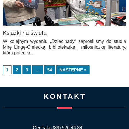
Książki na święta
W kolejnym wydaniu „Dziecinady” zaprosiliśmy do studia
Mirę Lingę-Cielecką, bibliotekarkę i miłośniczkę literatury,
która poleciła…
1
2
3
…
54
NASTĘPNE »
KONTAKT
Centrala: (89) 526 44 34