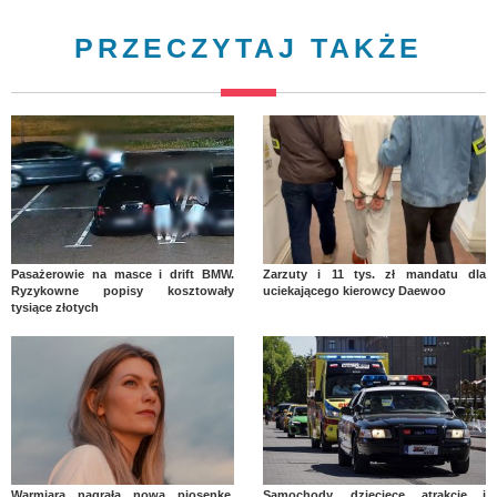
PRZECZYTAJ TAKŻE
Pasażerowie na masce i drift BMW.
Zarzuty i 11 tys. zł mandatu dla
Ryzykowne popisy kosztowały
uciekającego kierowcy Daewoo
tysiące złotych
Warmiara nagrała nową piosenkę.
Samochody, dziecięce atrakcje i