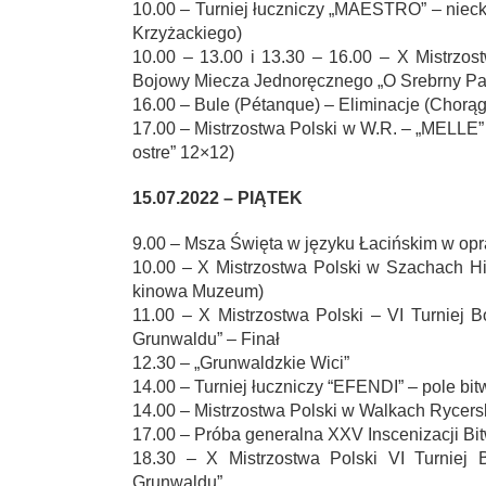
10.00 – Turniej łuczniczy „MAESTRO” – niec
Krzyżackiego)
10.00 – 13.00 i 13.30 – 16.00 – X Mistrzos
Bojowy Miecza Jednoręcznego „O Srebrny Pa
16.00 – Bule (Pétanque) – Eliminacje (Chorą
17.00 – Mistrzostwa Polski w W.R. – „MELLE”
ostre” 12×12)
15.07.2022 – PIĄTEK
9.00 – Msza Święta w języku Łacińskim w opr
10.00 – X Mistrzostwa Polski w Szachach Hi
kinowa Muzeum)
11.00 – X Mistrzostwa Polski – VI Turniej
Grunwaldu” – Finał
12.30 – „Grunwaldzkie Wici”
14.00 – Turniej łuczniczy “EFENDI” – pole bit
14.00 – Mistrzostwa Polski w Walkach Rycersk
17.00 – Próba generalna XXV Inscenizacji B
18.30 – X Mistrzostwa Polski VI Turniej
Grunwaldu”