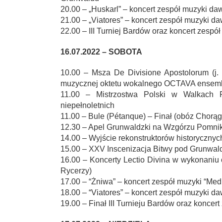
20.00 – „Huskarl” – koncert zespół muzyki da
21.00 – „Viatores” – koncert zespół muzyki d
22.00 – III Turniej Bardów oraz koncert zespó
16.07.2022 – SOBOTA
10.00 – Msza De Divisione Apostolorum (j. 
muzycznej oktetu wokalnego OCTAVA ensemb
11.00 – Mistrzostwa Polski w Walkach R
niepełnoletnich
11.00 – Bule (Pétanque) – Finał (obóz Chorą
12.30 – Apel Grunwaldzki na Wzgórzu Pomn
14.00 – Wyjście rekonstruktorów historycznyc
15.00 – XXV Inscenizacja Bitwy pod Grunwa
16.00 – Koncerty Lectio Divina w wykonani
Rycerzy)
17.00 – “Żniwa” – koncert zespół muzyki “Med
18.00 – “Viatores” – koncert zespół muzyki d
19.00 – Finał III Turnieju Bardów oraz koncer