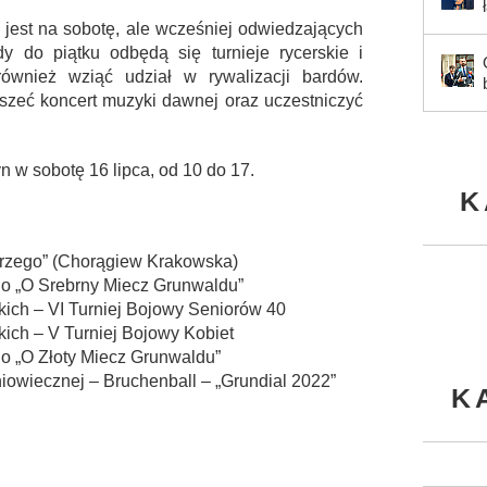
jest na sobotę, ale wcześniej odwiedzających
dy do piątku odbędą się turnieje rycerskie i
wnież wziąć udział w rywalizacji bardów.
yszeć koncert muzyki dawnej oraz uczestniczyć
n w sobotę 16 lipca, od 10 do 17.
K
orzego” (Chorągiew Krakowska)
ego „O Srebrny Miecz Grunwaldu”
kich – VI Turniej Bojowy Seniorów 40
kich – V Turniej Bojowy Kobiet
go „O Złoty Miecz Grunwaldu”
iowiecznej – Bruchenball – „Grundial 2022”
K