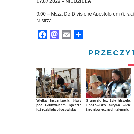
17.07.2022 – NIEDZIELA
9.00 – Msza De Divisione Apostolorum (j. łac
Mistrza
Facebook
Mastodon
Email
Share
PRZECZY
Wielka inscenizacja bitwy
Grunwald już żyje historią.
pod Grunwaldem. Rycerze
Obozowisko skrywa wiele
już rozbijają obozowiska
średniowiecznych tajemnic