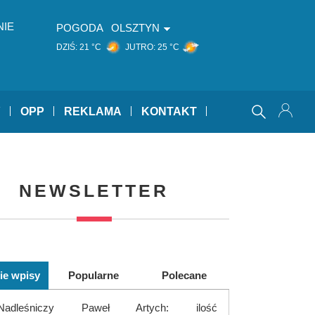
NIE
POGODA
OLSZTYN
DZIŚ:
21 °C
JUTRO:
25 °C
Y
OPP
REKLAMA
KONTAKT
NEWSLETTER
ie wpisy
Popularne
Polecane
Nadleśniczy Paweł Artych: ilość