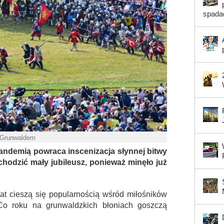
spada
 Grunwaldem
pandemią powraca inscenizacja słynnej bitwy
odzić mały jubileusz, ponieważ minęło już
at cieszą się popularnością wśród miłośników
. Co roku na grunwaldzkich błoniach goszczą