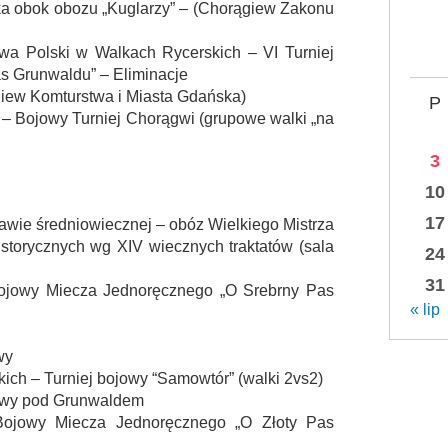
ka obok obozu „Kuglarzy” – (Chorągiew Zakonu
twa Polski w Walkach Rycerskich – VI Turniej
s Grunwaldu” – Eliminacje
giew Komturstwa i Miasta Gdańska)
P
 – Bojowy Turniej Chorągwi (grupowe walki „na
3
10
17
awie średniowiecznej – obóz Wielkiego Mistrza
storycznych wg XIV wiecznych traktatów (sala
24
31
 Bojowy Miecza Jednoręcznego „O Srebrny Pas
« lip
wy
ich – Turniej bojowy “Samowtór” (walki 2vs2)
itwy pod Grunwaldem
 Bojowy Miecza Jednoręcznego „O Złoty Pas