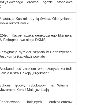
pozyskiwanego drewna będzie stopniowo
ć
Anastazja Kuś mistrzynią świata. Olsztynianka
pobiła rekord Polski
22-letni Kacper szuka genetycznego bliźniaka.
W Biskupcu trwa akcja DKMS
Rezygnacja dyrektor szpitala w Bartoszycach.
Jest komunikat władz powiatu
Weekend pod znakiem wzmożonych kontroli.
Policja rusza z akcją „Prędkość”
Sukces lęgowy rybołowów na Warmii i
Mazurach. Koral i Maja już latają
Deportowano kolejnych cudzoziemców