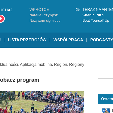
WKRÓTCE
TERAZ NA ANTE
UCHAJ
Natalia Przybysz
Charlie Puth
Nazywam się niebo
Beat Yourself Up
U
LISTA PRZEBOJÓW
WSPÓŁPRACA
PODCAST
ktualności
,
Aplikacja mobilna
,
Region
,
Regiony
Zobacz program
Ostatn