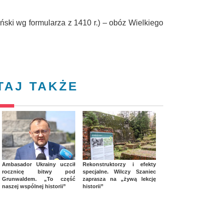
iński wg formularza z 1410 r.) – obóz Wielkiego
TAJ TAKŻE
Ambasador Ukrainy uczcił
Rekonstruktorzy i efekty
rocznicę bitwy pod
specjalne. Wilczy Szaniec
Grunwaldem. „To część
zaprasza na „żywą lekcję
naszej wspólnej historii”
historii”