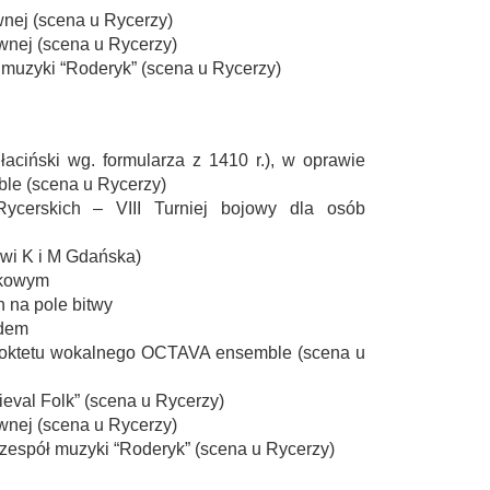
wnej (scena u Rycerzy)
awnej (scena u Rycerzy)
ł muzyki “Roderyk” (scena u Rycerzy)
łaciński wg. formularza z 1410 r.), w oprawie
le (scena u Rycerzy)
ycerskich – VIII Turniej bojowy dla osób
gwi K i M Gdańska)
ikowym
h na pole bitwy
ldem
u oktetu wokalnego OCTAVA ensemble (scena u
ieval Folk” (scena u Rycerzy)
awnej (scena u Rycerzy)
t zespół muzyki “Roderyk” (scena u Rycerzy)