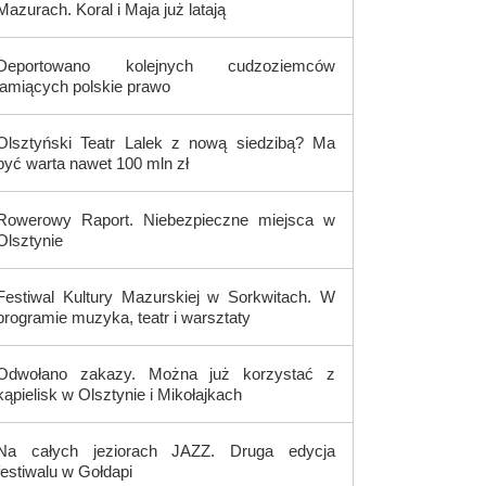
Mazurach. Koral i Maja już latają
Deportowano kolejnych cudzoziemców
łamiących polskie prawo
Olsztyński Teatr Lalek z nową siedzibą? Ma
być warta nawet 100 mln zł
Rowerowy Raport. Niebezpieczne miejsca w
Olsztynie
Festiwal Kultury Mazurskiej w Sorkwitach. W
programie muzyka, teatr i warsztaty
Odwołano zakazy. Można już korzystać z
kąpielisk w Olsztynie i Mikołajkach
Na całych jeziorach JAZZ. Druga edycja
festiwalu w Gołdapi