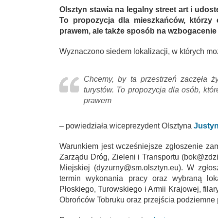
Olsztyn stawia na legalny street art i udos
To propozycja dla mieszkańców, którzy 
prawem, ale także sposób na wzbogacenie m
Wyznaczono siedem lokalizacji, w których możn
Chcemy, by ta przestrzeń zaczęła ży
turystów. To propozycja dla osób, kt
prawem
– powiedziała wiceprezydent Olsztyna
Justyn
Warunkiem jest wcześniejsze zgłoszenie zami
Zarządu Dróg, Zieleni i Transportu (bok@zdzi
Miejskiej (dyzurny@sm.olsztyn.eu). W zgło
termin wykonania pracy oraz wybraną loka
Płoskiego, Turowskiego i Armii Krajowej, fila
Obrońców Tobruku oraz przejścia podziemne p