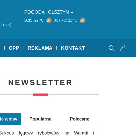
POGODA
OLSZTYN
DZIŚ:
22 °C
JUTRO:
22 °C
 Love)
Y
OPP
REKLAMA
KONTAKT
NEWSLETTER
ie wpisy
Popularne
Polecane
Sukces lęgowy rybołowów na Warmii i