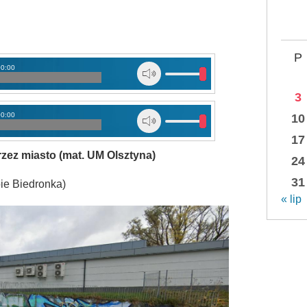
P
00:00
3
00:00
10
17
rzez miasto (mat. UM Olsztyna)
24
31
pie Biedronka)
« lip