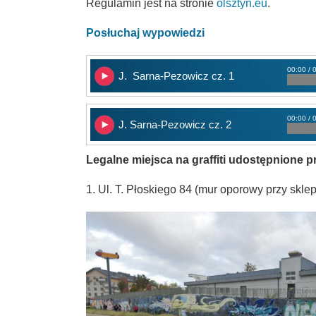
Regulamin jest na stronie
olsztyn.eu
.
Posłuchaj wypowiedzi
00:00 / 
J. Sarna-Pezowicz cz. 1
00:00 / 
J. Sarna-Pezowicz cz. 2
Legalne miejsca na graffiti udostępnione p
1. Ul. T. Płoskiego 84 (mur oporowy przy skle