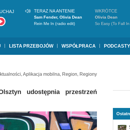
TERAZ NA ANTENIE
WKRÓTCE
UCHAJ
Sam Fender, Olivia Dean
Olivia Dean
Rein Me In (radio edit)
So Easy (To Fall In
U
LISTA PRZEBOJÓW
WSPÓŁPRACA
PODCAST
ktualności
,
Aplikacja mobilna
,
Region
,
Regiony
Olsztyn udostępnia przestrzeń
Ostatn