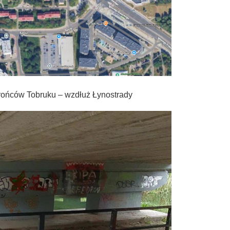
brońców Tobruku – wzdłuż Łynostrady