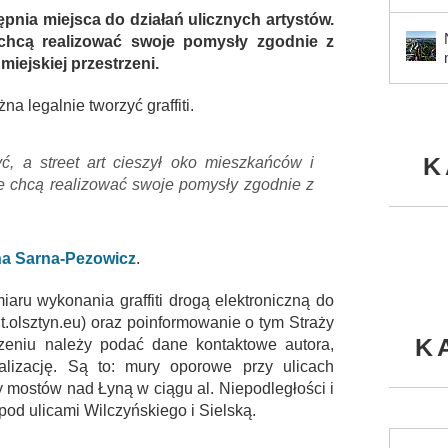
tępnia miejsca do działań ulicznych artystów.
chcą realizować swoje pomysły zgodnie z
iejskiej przestrzeni.
a legalnie tworzyć graffiti.
K
ć, a street art cieszył oko mieszkańców i
óre chcą realizować swoje pomysły zgodnie z
a Sarna-Pezowicz
.
aru wykonania graffiti drogą elektroniczną do
t.olsztyn.eu) oraz poinformowanie o tym Straży
K
szeniu należy podać dane kontaktowe autora,
lizację. Są to: mury oporowe przy ulicach
ry mostów nad Łyną w ciągu al. Niepodległości i
od ulicami Wilczyńskiego i Sielską.