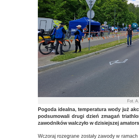
Fot. A
Pogoda idealna, temperatura wody już akc
podsumowali drugi dzień zmagań triathlon
zawodników walczyło w dzisiejszej amatorski
Wczoraj rozegrane zostały zawody w ramach P