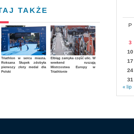
TAJ TAKŻE
P
3
10
Triathlon w sercu miasta.
Elbląg zamyka część ulic. W
17
Roksana Słupek zdobyła
weekend ruszają
pierwszy złoty medal dla
Mistrzostwa Europy w
24
Polski
Triathlonie
31
« lip