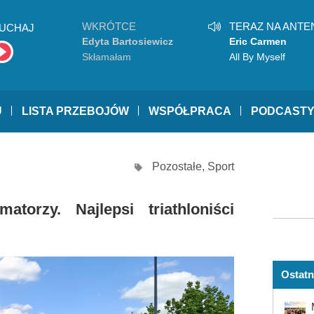
WKRÓTCE
TERAZ NA ANTE
UCHAJ
Edyta Bartosiewicz
Eric Carmen
Skłamałam
All By Myself
U
LISTA PRZEBOJÓW
WSPÓŁPRACA
PODCAST
Pozostałe
,
Sport
torzy. Najlepsi triathloniści
Ostatn