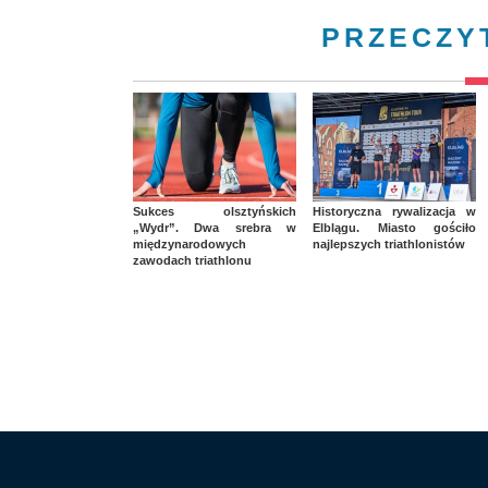
PRZECZY
Sukces olsztyńskich
Historyczna rywalizacja w
„Wydr”. Dwa srebra w
Elblągu. Miasto gościło
międzynarodowych
najlepszych triathlonistów
zawodach triathlonu