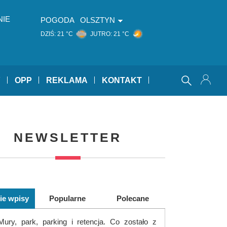
NIE
POGODA
OLSZTYN
DZIŚ:
21 °C
JUTRO:
21 °C
Y
OPP
REKLAMA
KONTAKT
NEWSLETTER
ie wpisy
Popularne
Polecane
Mury, park, parking i retencja. Co zostało z