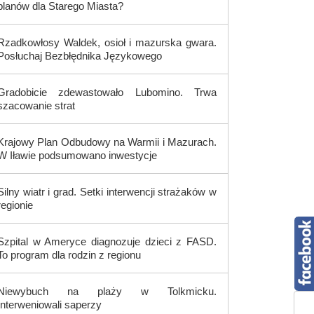
planów dla Starego Miasta?
Rzadkowłosy Waldek, osioł i mazurska gwara.
Posłuchaj Bezbłędnika Językowego
Gradobicie zdewastowało Lubomino. Trwa
szacowanie strat
Krajowy Plan Odbudowy na Warmii i Mazurach.
W Iławie podsumowano inwestycje
Silny wiatr i grad. Setki interwencji strażaków w
regionie
Szpital w Ameryce diagnozuje dzieci z FASD.
To program dla rodzin z regionu
Niewybuch na plaży w Tolkmicku.
Interweniowali saperzy