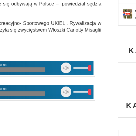
re się odbywają w Polsce – powiedział sędzia
reacyjno- Sportowego UKIEL . Rywalizacja w
yła się zwycięstwem Włoszki Carlotty Misaglii
K
00:00
00:00
K