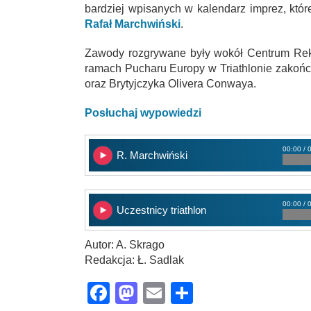
bardziej wpisanych w kalendarz imprez, któ
R
a
fał Marchwiński
.
Zawody rozgrywane były wokół Centrum Rek
ramach Pucharu Europy w Triathlonie zakończ
oraz Brytyjczyka Olivera Conwaya.
Posłuchaj wypowiedzi
00:00 / 
R. Marchwiński
00:00 / 
Uczestnicy triathlon
Autor: A. Skrago
Redakcja: Ł. Sadlak
Facebook
Mastodon
Email
Share