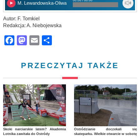
00:00 / 00:00
M. Lewandowska-Oliwa
Autor: F. Tomkiel
Redakcja: A. Niebojewska
Facebook
Mastodon
Email
Share
PRZECZYTAJ TAKŻE
Skoki narciarskie latem? Akademia
Ostródzianie doczekali się
Lotnika zawitała do Ostródy
skateparku. Wielkie otwarcie w sobotę