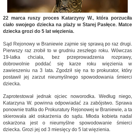
22 marca ruszy proces Katarzyny W., która porzuciła
ciało swojego dziecka na plaży w Starej Pasłęce. Matce
dziecka grozi do 5 lat więzienia.
Sąd Rejonowy w Braniewie zajmie się sprawą po raz drugi.
Pierwszy raz zrobił to w grudniu zeszłego roku. Wówczas
19-latka chciała, bez przeprowadzenia rozprawy,
dobrowolnie poddać się karze roku więzienia w
zawieszeniu na 3 lata. Zgodził się na to prokurator, który
postawił jej zarzut nieumyślnego spowodowania śmierci
dziecka.
Zaprotestował jednak ojciec noworodka. Według niego,
Katarzyna W. powinna odpowiadać za zabójstwo. Sprawa
ponownie trafiła do Prokuratury Rejonowej w Braniewie, a ta
skierowała akt oskarżenia do sądu. Młoda kobieta nadal
oskarżona jest o nieumyślne spowodowanie śmierci
dziecka. Grozi jej od 3 miesięcy do 5 lat więzienia.