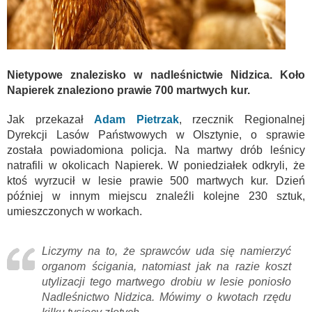
Nietypowe znalezisko w nadleśnictwie Nidzica. Koło
Napierek znaleziono prawie 700 martwych kur.
Jak przekazał
Adam Pietrzak
, rzecznik Regionalnej
Dyrekcji Lasów Państwowych w Olsztynie, o sprawie
została powiadomiona policja. Na martwy drób leśnicy
natrafili w okolicach Napierek. W poniedziałek odkryli, że
ktoś wyrzucił w lesie prawie 500 martwych kur. Dzień
później w innym miejscu znaleźli kolejne 230 sztuk,
umieszczonych w workach.
Liczymy na to, że sprawców uda się namierzyć
organom ścigania, natomiast jak na razie koszt
utylizacji tego martwego drobiu w lesie poniosło
Nadleśnictwo Nidzica. Mówimy o kwotach rzędu